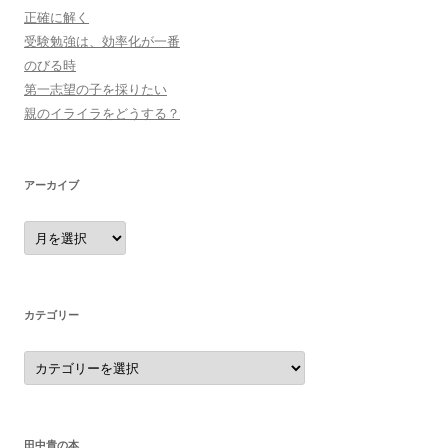
正確に解く
受験勉強は、効率化が一番
のびる時
第一志望の子を採りたい
親のイライラをどうする？
アーカイブ
ア
ー
カ
イ
ブ
カテゴリー
カ
テ
ゴ
リ
ー
田中貴の本