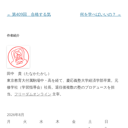
投
←
第409回 合格する気
何を学べばいいの？
→
稿
ナ
作者紹介
ビ
ゲ
ー
シ
ョ
田中 貴（たなかたかし）
ン
東京教育大付属駒場中・高を経て、慶応義塾大学経済学部卒業。元
修学社（学習指導会）社長。退任後複数の塾のプロデュースを担
当。
フリーダムオンライン
主宰。
2026年8月
月
火
水
木
金
土
日