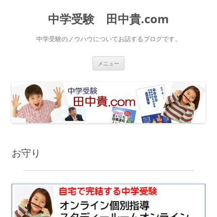
中学受験 田中貴.com
中学受験のノウハウについてお話するブログです。
コ
メニュー
ン
テ
ン
ツ
へ
ス
キ
ッ
プ
お守り