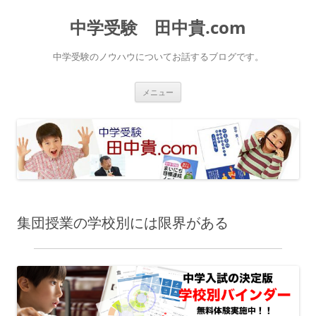
中学受験 田中貴.com
中学受験のノウハウについてお話するブログです。
コ
メニュー
ン
テ
ン
ツ
へ
ス
キ
ッ
プ
集団授業の学校別には限界がある