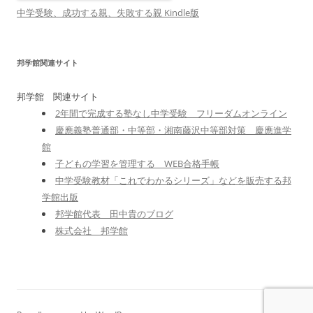
中学受験、成功する親、失敗する親 Kindle版
邦学館関連サイト
邦学館 関連サイト
2年間で完成する塾なし中学受験 フリーダムオンライン
慶應義塾普通部・中等部・湘南藤沢中等部対策 慶應進学
館
子どもの学習を管理する WEB合格手帳
中学受験教材「これでわかるシリーズ」などを販売する邦
学館出版
邦学館代表 田中貴のブログ
株式会社 邦学館