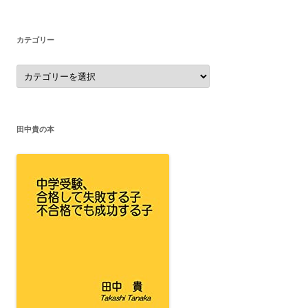
イ
ブ
カテゴリー
カ
テ
ゴ
リ
ー
田中貴の本