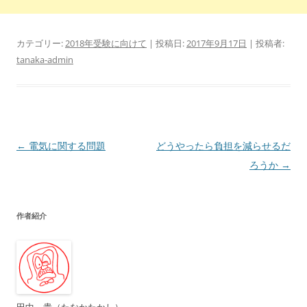
カテゴリー:
2018年受験に向けて
| 投稿日:
2017年9月17日
|
投稿者:
tanaka-admin
投
←
電気に関する問題
どうやったら負担を減らせるだ
稿
ろうか
→
ナ
ビ
作者紹介
ゲ
ー
シ
ョ
ン
田中 貴（たなかたかし）