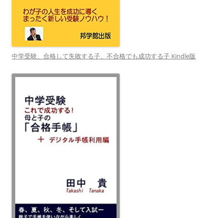
中学受験、合格して失敗する子、不合格でも成功する子 Kindle版