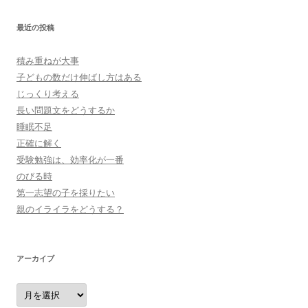
最近の投稿
積み重ねが大事
子どもの数だけ伸ばし方はある
じっくり考える
長い問題文をどうするか
睡眠不足
正確に解く
受験勉強は、効率化が一番
のびる時
第一志望の子を採りたい
親のイライラをどうする？
アーカイブ
ア
ー
カ