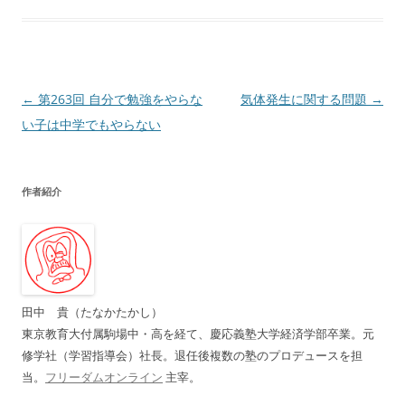
投
←
第263回 自分で勉強をやらな
気体発生に関する問題
→
稿
い子は中学でもやらない
ナ
ビ
作者紹介
ゲ
ー
シ
ョ
ン
田中 貴（たなかたかし）
東京教育大付属駒場中・高を経て、慶応義塾大学経済学部卒業。元
修学社（学習指導会）社長。退任後複数の塾のプロデュースを担
当。
フリーダムオンライン
主宰。