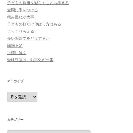
子どもの負担を減らすことも考える
全問に手をつける
積み重ねが大事
子どもの数だけ伸ばし方はある
じっくり考える
長い問題文をどうするか
睡眠不足
正確に解く
受験勉強は、効率化が一番
アーカイブ
ア
ー
カ
イ
ブ
カテゴリー
カ