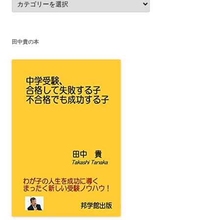
テ
ゴ
リ
ー
田中貴の本