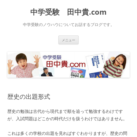
中学受験 田中貴.com
中学受験のノウハウについてお話するブログです。
コ
メニュー
ン
テ
ン
ツ
へ
ス
キ
ッ
プ
歴史の出題形式
歴史の勉強は古代から現代まで順を追って勉強するわけです
が、入試問題はどこかの時代だけを扱うわけではありません。
これは多くの学校の出題を見ればすぐわかりますが、歴史の問