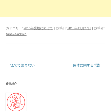
カテゴリー:
2016年受験に向けて
| 投稿日:
2015年11月27日
|
投稿者:
tanaka-admin
投
←
慌てて読まない
気体に関する問題
→
稿
ナ
作者紹介
ビ
ゲ
ー
シ