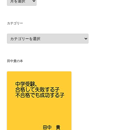
ー
カ
イ
ブ
カテゴリー
カ
テ
ゴ
リ
ー
田中貴の本