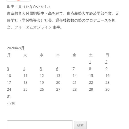
ョ
田中 貴（たなかたかし）
ン
東京教育大付属駒場中・高を経て、慶応義塾大学経済学部卒業。元
修学社（学習指導会）社長。退任後複数の塾のプロデュースを担
当。
フリーダムオンライン
主宰。
2026年8月
月
火
水
木
金
土
日
1
2
3
4
5
6
7
8
9
10
11
12
13
14
15
16
17
18
19
20
21
22
23
24
25
26
27
28
29
30
31
« 7月
検