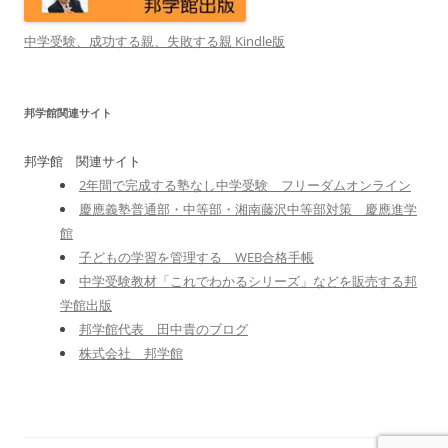
中学受験、成功する親、失敗する親 Kindle版
邦学館関連サイト
邦学館 関連サイト
2年間で完成する塾なし中学受験 フリーダムオンライン
慶應義塾普通部・中等部・湘南藤沢中等部対策 慶應進学
館
子どもの学習を管理する WEB合格手帳
中学受験教材「これでわかるシリーズ」などを販売する邦
学館出版
邦学館代表 田中貴のブログ
株式会社 邦学館