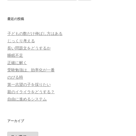
索:
最近の投稿
子どもの数だけ伸ばし方はある
じっくり考える
長い問題文をどうするか
睡眠不足
正確に解く
受験勉強は、効率化が一番
のびる時
第一志望の子を採りたい
親のイライラをどうする？
自由に進めるシステム
アーカイブ
ア