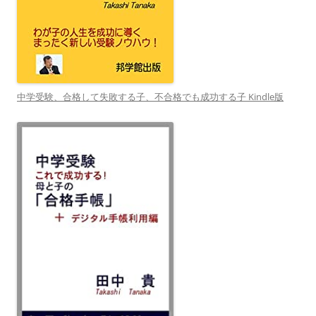
中学受験、合格して失敗する子、不合格でも成功する子 Kindle版