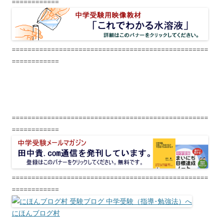
============
==================================================
============
==================================================
============
==================================================
============
にほんブログ村