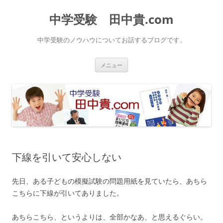
中学受験 田中貴.com
中学受験のノウハウについてお話するブログです。
コ
メニュー
ン
テ
ン
ツ
へ
ス
キ
ッ
プ
下線を引いて安心しない
先日、ある子どもの模擬試験の問題用紙を見ていたら、あちら
こちらに下線が引いてありました。
あちらこちら、というよりは、全部かなあ、と思えるぐらい。