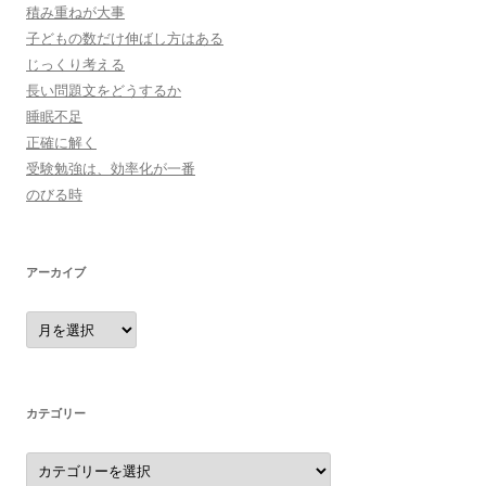
積み重ねが大事
子どもの数だけ伸ばし方はある
じっくり考える
長い問題文をどうするか
睡眠不足
正確に解く
受験勉強は、効率化が一番
のびる時
アーカイブ
ア
ー
カ
イ
ブ
カテゴリー
カ
テ