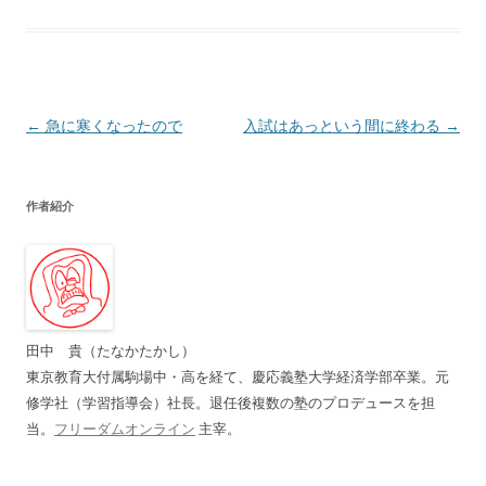
投
←
急に寒くなったので
入試はあっという間に終わる
→
稿
ナ
作者紹介
ビ
ゲ
ー
シ
ョ
田中 貴（たなかたかし）
ン
東京教育大付属駒場中・高を経て、慶応義塾大学経済学部卒業。元
修学社（学習指導会）社長。退任後複数の塾のプロデュースを担
当。
フリーダムオンライン
主宰。