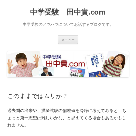
中学受験 田中貴.com
中学受験のノウハウについてお話するブログです。
コ
メニュー
ン
テ
ン
ツ
へ
ス
キ
ッ
プ
このままではムリか？
過去問の出来や、摸擬試験の偏差値を冷静に考えてみると、ち
ょっと第一志望は難しいかな、と思えてくる場合もあるかもし
れません。