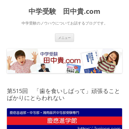
中学受験 田中貴.com
中学受験のノウハウについてお話するブログです。
コ
メニュー
ン
テ
ン
ツ
へ
ス
キ
ッ
プ
第515回 「歯を食いしばって」頑張ること
ばかりにとらわれない