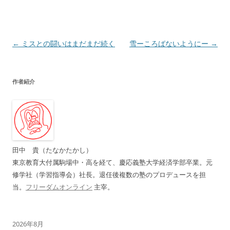
投
←
ミスとの闘いはまだまだ続く
雪ーころばないようにー
→
稿
ナ
作者紹介
ビ
ゲ
ー
シ
ョ
田中 貴（たなかたかし）
ン
東京教育大付属駒場中・高を経て、慶応義塾大学経済学部卒業。元
修学社（学習指導会）社長。退任後複数の塾のプロデュースを担
当。
フリーダムオンライン
主宰。
2026年8月