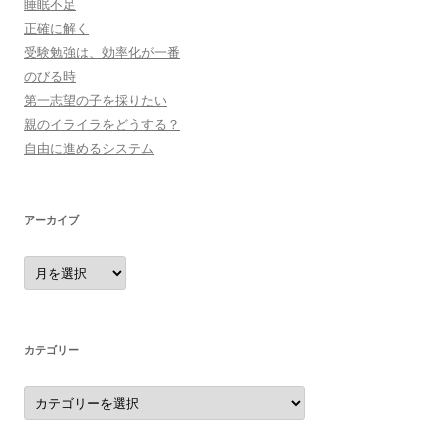
睡眠不足
正確に解く
受験勉強は、効率化が一番
のびる時
第一志望の子を採りたい
親のイライラをどうする？
自由に進めるシステム
アーカイブ
ア
ー
カ
イ
ブ
カテゴリー
カ
テ
ゴ
リ
ー