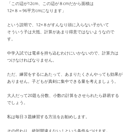
「この辺が12cm、この辺が８cmだから面積は
12×８＝96平方cmになります」
という説明で、12×８がすんなり頭に入らない子がいて
そういう子は大抵、計算があまり得意ではないようなので
す。
中学入試では電卓を持ち込むわけにいかないので、計算力は
つけなければなりません。
ただ、練習をするにあたって、あまりたくさんやっても効果が
ありません。子どもが真剣に集中できる量を考えましょう。
大人だって20題も分数、小数の計算をさせられたら辟易する
でしょう。
私は毎日３題練習する方法をお勧めします。
その代わり、絶対間違えない！という条件をつけます。