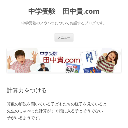
中学受験 田中貴.com
中学受験のノウハウについてお話するブログです。
コ
メニュー
ン
テ
ン
ツ
へ
ス
キ
ッ
プ
計算力をつける
算数の解説を聞いている子どもたちの様子を見ていると
先生のしゃべった計算がすぐ頭に入る子とそうでない
子がいるようです。