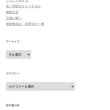
じっくり考える
長い問題文をどうするか
睡眠不足
正確に解く
受験勉強は、効率化が一番
アーカイブ
ア
ー
カ
イ
ブ
カテゴリー
カ
テ
ゴ
リ
ー
田中貴の本