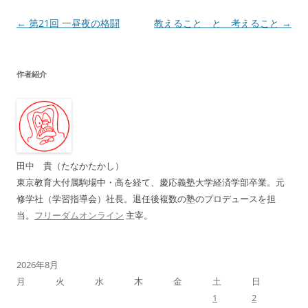
投
←
第21回 一昼夜の格闘
教えること と 考えること
→
稿
ナ
作者紹介
ビ
ゲ
ー
シ
ョ
田中 貴（たなかたかし）
ン
東京教育大付属駒場中・高を経て、慶応義塾大学経済学部卒業。元
修学社（学習指導会）社長。退任後複数の塾のプロデュースを担
当。
フリーダムオンライン
主宰。
2026年8月
月
火
水
木
金
土
日
1
2