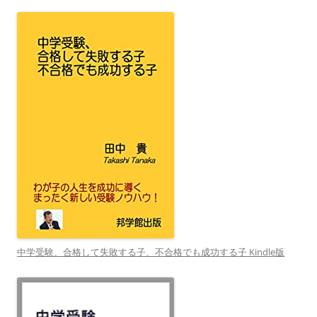
中学受験、合格して失敗する子、不合格でも成功する子 Kindle版