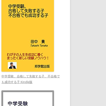
中学受験、合格して失敗する子、不合格で
も成功する子 Kindle版