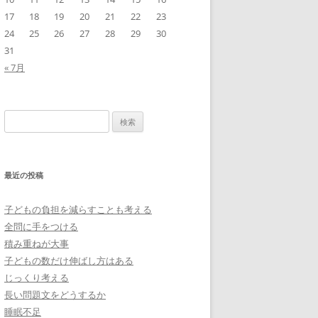
17
18
19
20
21
22
23
24
25
26
27
28
29
30
31
« 7月
検
索:
最近の投稿
子どもの負担を減らすことも考える
全問に手をつける
積み重ねが大事
子どもの数だけ伸ばし方はある
じっくり考える
長い問題文をどうするか
睡眠不足