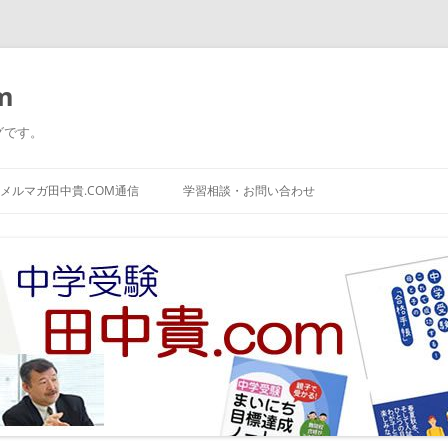
m
グです。
コ
ン
メルマガ田中貴.COM通信
学習相談・お問い合わせ
テ
ン
ツ
へ
ス
キ
ッ
プ