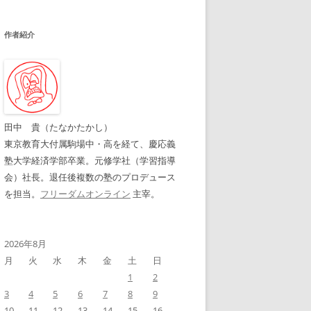
作者紹介
田中 貴（たなかたかし）
東京教育大付属駒場中・高を経て、慶応義
塾大学経済学部卒業。元修学社（学習指導
会）社長。退任後複数の塾のプロデュース
を担当。
フリーダムオンライン
主宰。
2026年8月
月
火
水
木
金
土
日
1
2
3
4
5
6
7
8
9
10
11
12
13
14
15
16