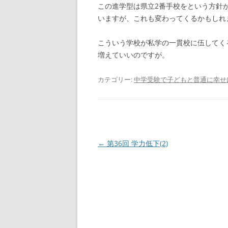
この進学型は県立2番手校をという方針
いますが、これも変わってくるかもしれ
こういう学校が私学の一貫校に伍してく
増えていいのですが。
カテゴリー:
中学受験で子どもと普通に幸せ
投
←
第36回 学力低下(2)
稿
ナ
ビ
ゲ
ー