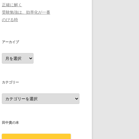
正確に解く
受験勉強は、効率化が一番
のびる時
アーカイブ
ア
ー
カ
イ
ブ
カテゴリー
カ
テ
ゴ
リ
ー
田中貴の本