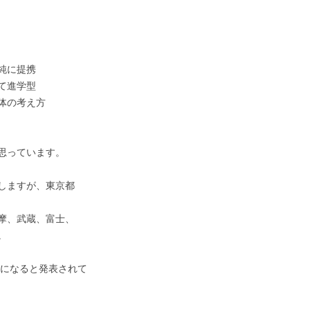
純に提携
て進学型
体の考え方
思っています。
しますが、東京都
摩、武蔵、富士、
。
校になると発表されて