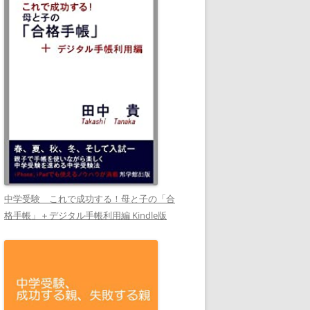
中学受験 これで成功する！母と子の「合
格手帳」＋デジタル手帳利用編 Kindle版