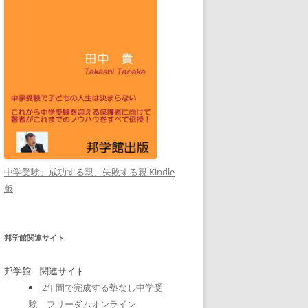
中学受験、成功する親、失敗する親 Kindle
版
邦学館関連サイト
邦学館 関連サイト
2年間で完成する塾なし中学受
験 フリーダムオンライン