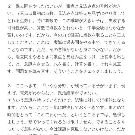
２ 過去問をやったはいいが、素点と見込み点の乖離が大き
い。（素点は最初の点数。見込み点は答えを見ずにやり直して
とれる点数）。特に算数で、この乖離が大きい子は、失敗する
可能性が高い。算数で点数をとれないと、中学受験はなかなか
苦しいのです。だから、今の力で確実に点数を取ることを工夫
してください。これは、実際に過去問をやる中で、できてくる
ことなのです。ただ、その意識がないと身につかない。だか
ら、過去問をやるときに素点と見込み点をつけ、正答率も出し
て、と、意識をさせる。式を書く、計算を書く、それを見直
す、問題文を読み直す、そういうことをチェックしましょう。
３ ここへきて、「いやな分野」が残っている子がいます。例
えば、電気がわからない。政治経済ができない。
そういう意識を持っているだけで、試験に対して消極的になり
ます。だから、ここで一気に解消しておくべきです。まとめて
時間をとって「これでわかった」というところまでは、勉強し
ましょう。塾でやってくれるとは限りません。できることをや
ったって意味がない。今は課題を克服しないといけない。だか