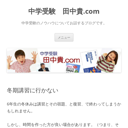
中学受験 田中貴.com
中学受験のノウハウについてお話するブログです。
コ
メニュー
ン
テ
ン
ツ
へ
ス
キ
ッ
プ
冬期講習に行かない
6年生の冬休みは講習とその宿題、と復習、で終わってしまうか
もしれません。
しかし、時間を作った方が良い場合があります。（つまり、そ