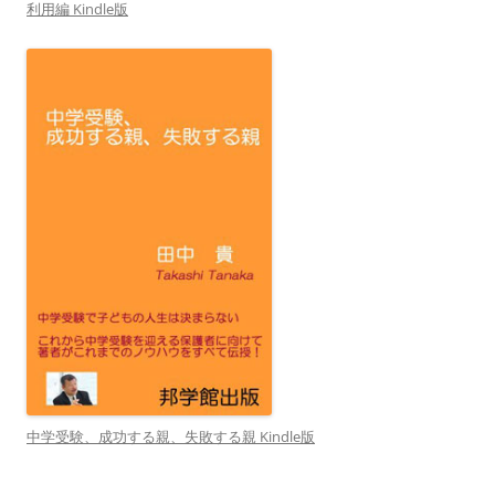
利用編 Kindle版
中学受験、成功する親、失敗する親 Kindle版