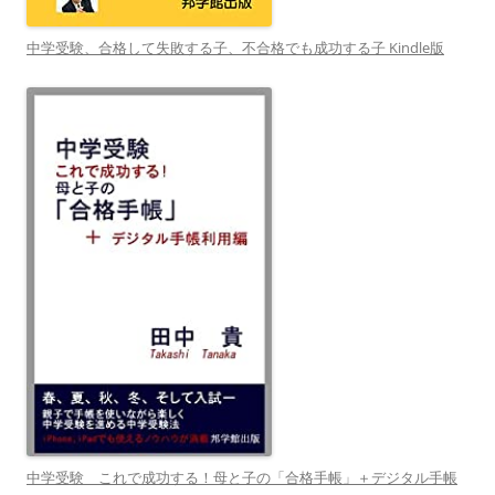
中学受験、合格して失敗する子、不合格でも成功する子 Kindle版
中学受験 これで成功する！母と子の「合格手帳」＋デジタル手帳