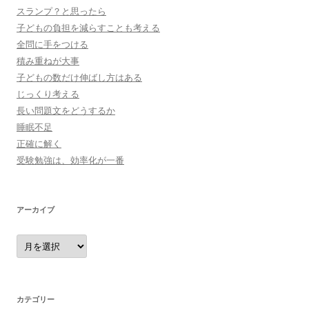
スランプ？と思ったら
子どもの負担を減らすことも考える
全問に手をつける
積み重ねが大事
子どもの数だけ伸ばし方はある
じっくり考える
長い問題文をどうするか
睡眠不足
正確に解く
受験勉強は、効率化が一番
アーカイブ
ア
ー
カ
イ
ブ
カテゴリー