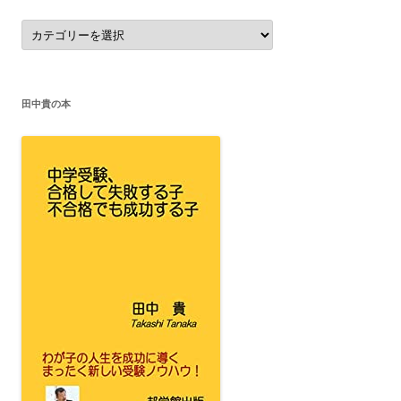
カ
テ
ゴ
リ
ー
田中貴の本