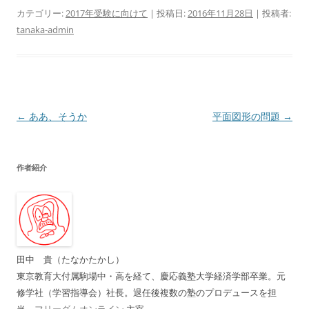
カテゴリー:
2017年受験に向けて
| 投稿日:
2016年11月28日
|
投稿者:
tanaka-admin
投
←
ああ、そうか
平面図形の問題
→
稿
ナ
作者紹介
ビ
ゲ
ー
シ
ョ
田中 貴（たなかたかし）
ン
東京教育大付属駒場中・高を経て、慶応義塾大学経済学部卒業。元
修学社（学習指導会）社長。退任後複数の塾のプロデュースを担