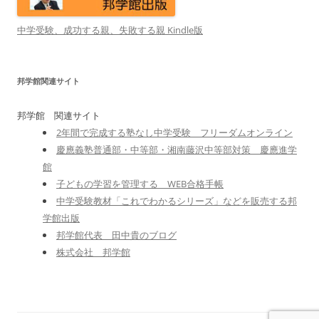
中学受験、成功する親、失敗する親 Kindle版
邦学館関連サイト
邦学館 関連サイト
2年間で完成する塾なし中学受験 フリーダムオンライン
慶應義塾普通部・中等部・湘南藤沢中等部対策 慶應進学
館
子どもの学習を管理する WEB合格手帳
中学受験教材「これでわかるシリーズ」などを販売する邦
学館出版
邦学館代表 田中貴のブログ
株式会社 邦学館