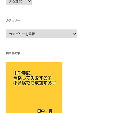
ー
カ
イ
ブ
カテゴリー
カ
テ
ゴ
リ
ー
田中貴の本