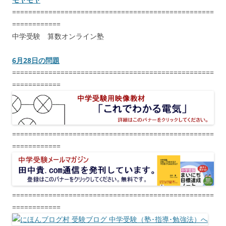
==================================================
============
中学受験 算数オンライン塾
6月28日の問題
==================================================
============
==================================================
============
==================================================
============