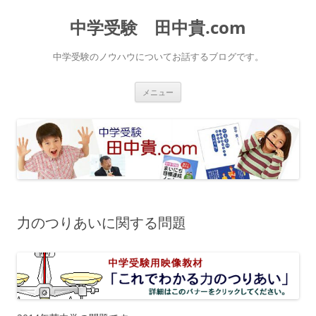
中学受験 田中貴.com
中学受験のノウハウについてお話するブログです。
コ
メニュー
ン
テ
ン
ツ
へ
ス
キ
ッ
プ
力のつりあいに関する問題