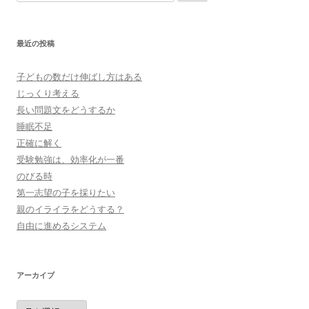
索:
最近の投稿
子どもの数だけ伸ばし方はある
じっくり考える
長い問題文をどうするか
睡眠不足
正確に解く
受験勉強は、効率化が一番
のびる時
第一志望の子を採りたい
親のイライラをどうする？
自由に進めるシステム
アーカイブ
ア