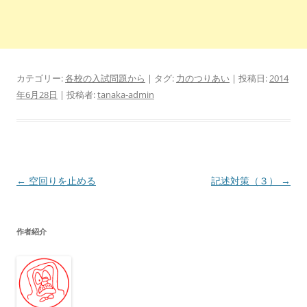
カテゴリー:
各校の入試問題から
| タグ:
力のつりあい
| 投稿日:
2014
年6月28日
|
投稿者:
tanaka-admin
投
←
空回りを止める
記述対策（３）
→
稿
ナ
作者紹介
ビ
ゲ
ー
シ