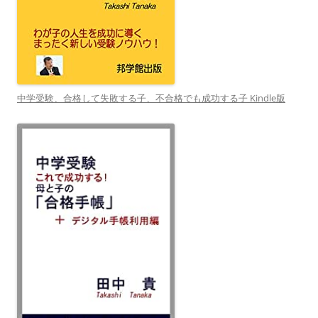
中学受験、合格して失敗する子、不合格でも成功する子 Kindle版