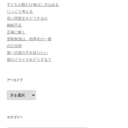
子どもの数だけ伸ばし方はある
じっくり考える
長い問題文をどうするか
睡眠不足
正確に解く
受験勉強は、効率化が一番
のびる時
第一志望の子を採りたい
親のイライラをどうする？
アーカイブ
ア
ー
カ
イ
ブ
カテゴリー