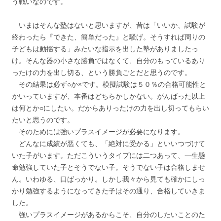
う戦いなのです。
いまはそんな塾はないと思いますが、昔は「いいか、試験が
終わったら『できた、簡単だった』と騒げ。そうすれば周りの
子どもは動揺する」みたいな指示を出した塾がありましたっ
け。そんな器の小さな勝負ではなくて、自分のもっているあり
ったけの力を出し切る、という勝負ごとだと思うのです。
その結果は必ず○か×です。模擬試験は５０％の合格可能性と
かいっていますが、本番はどちらかしかない。がんばった以上
は何とか○にしたい。だからありったけの力を出し切ってもらい
たいと思うのです。
そのためには強いプラスイメージが必要になります。
どんなに成績が悪くても、「絶対に受かる」といいつづけて
いた子がいます。ただこういうタイプには二つあって、一生懸
命勉強していた子とそうでない子。そうでない子は合格しませ
ん。いわゆる、口ばっかり。しかし我々から見ても確かにしっ
かり勉強するようになってきた子はその通り、合格していきま
した。
強いプラスイメージがあるからこそ、自分のしたいことのた