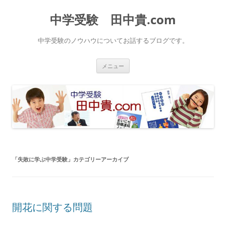
中学受験 田中貴.com
中学受験のノウハウについてお話するブログです。
コ
メニュー
ン
テ
ン
ツ
へ
ス
キ
ッ
プ
「
失敗に学ぶ中学受験
」カテゴリーアーカイブ
開花に関する問題