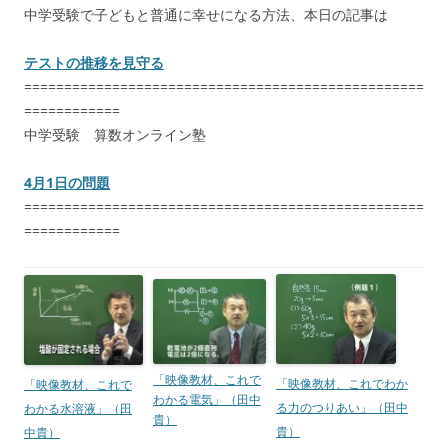
中学受験で子どもと普通に幸せになる方法、本日の記事は
テストの推移を見守る
==================================================
============
中学受験 算数オンライン塾
4月1日の問題
==================================================
============
「映像教材、これで
「映像教材、これでわか
「映像教材、これで
わかる電気」（田中
る力のつりあい」（田中
わかる水溶液」（田
貴）
貴）
中貴）