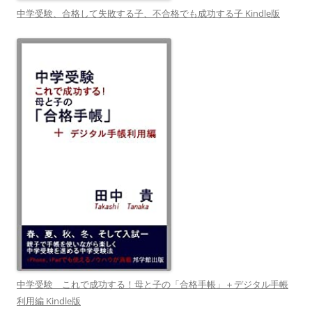
中学受験、合格して失敗する子、不合格でも成功する子 Kindle版
中学受験 これで成功する！母と子の「合格手帳」＋デジタル手帳
利用編 Kindle版