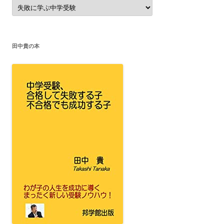
カ
テ
ゴ
リ
ー
田中貴の本