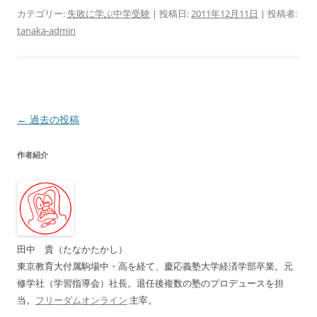
カテゴリー:
失敗に学ぶ中学受験
| 投稿日:
2011年12月11日
|
投稿者:
tanaka-admin
投
←
過去の投稿
稿
作者紹介
ナ
ビ
ゲ
ー
シ
田中 貴（たなかたかし）
ョ
東京教育大付属駒場中・高を経て、慶応義塾大学経済学部卒業。元
ン
修学社（学習指導会）社長。退任後複数の塾のプロデュースを担
当。
フリーダムオンライン
主宰。