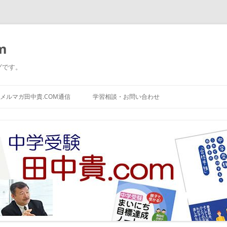
m
グです。
コ
ン
メルマガ田中貴.COM通信
学習相談・お問い合わせ
テ
ン
ツ
へ
ス
キ
ッ
プ