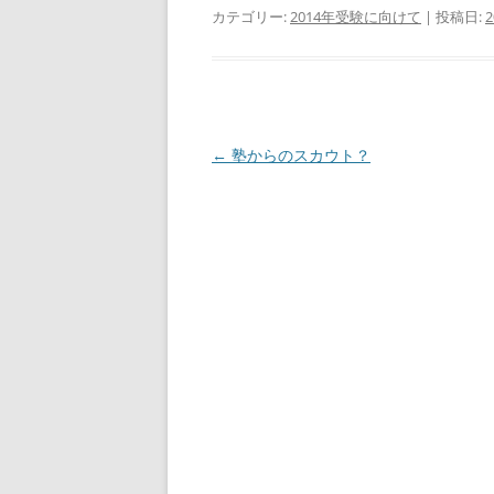
カテゴリー:
2014年受験に向けて
| 投稿日:
投
←
塾からのスカウト？
稿
ナ
ビ
ゲ
ー
シ
ョ
ン