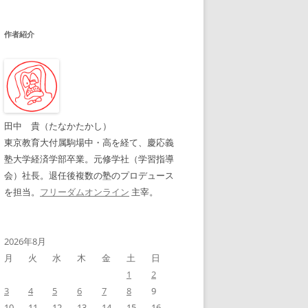
作者紹介
田中 貴（たなかたかし）
東京教育大付属駒場中・高を経て、慶応義
塾大学経済学部卒業。元修学社（学習指導
会）社長。退任後複数の塾のプロデュース
を担当。
フリーダムオンライン
主宰。
2026年8月
月
火
水
木
金
土
日
1
2
3
4
5
6
7
8
9
10
11
12
13
14
15
16