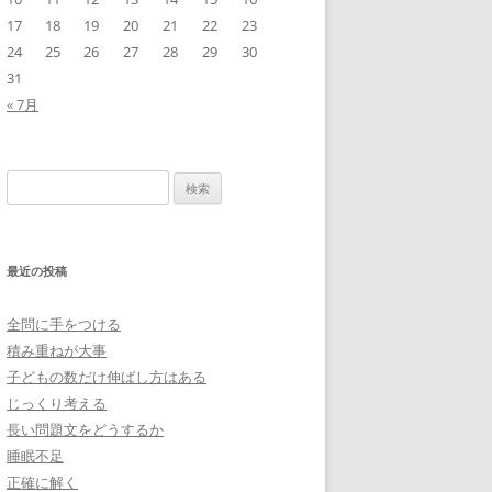
17
18
19
20
21
22
23
24
25
26
27
28
29
30
31
« 7月
検
索:
最近の投稿
全問に手をつける
積み重ねが大事
子どもの数だけ伸ばし方はある
じっくり考える
長い問題文をどうするか
睡眠不足
正確に解く