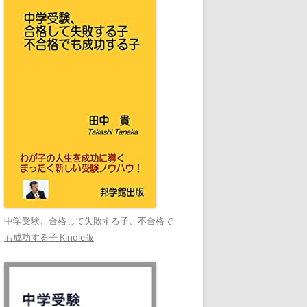
中学受験、合格して失敗する子、不合格で
も成功する子 Kindle版