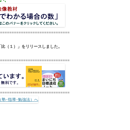
==============================
「比（１）」をリリースしました。
==============================
==============================