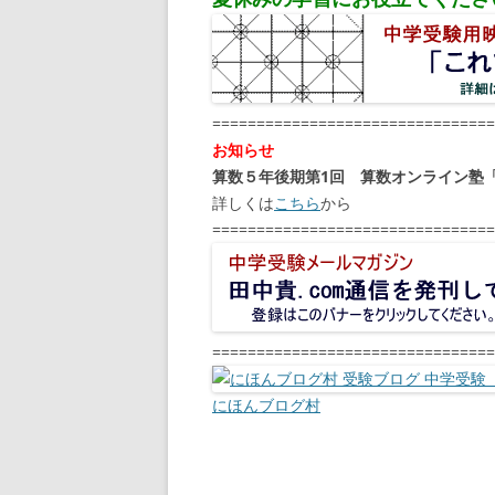
================================
お知らせ
算数５年後期第1回 算数オンライン塾
詳しくは
こちら
から
================================
================================
にほんブログ村