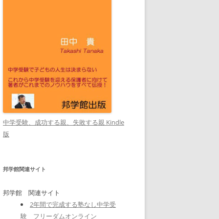
中学受験、成功する親、失敗する親 Kindle
版
邦学館関連サイト
邦学館 関連サイト
2年間で完成する塾なし中学受
験 フリーダムオンライン