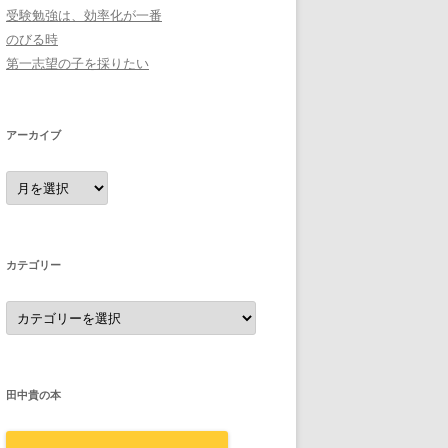
受験勉強は、効率化が一番
のびる時
第一志望の子を採りたい
アーカイブ
ア
ー
カ
イ
ブ
カテゴリー
カ
テ
ゴ
リ
ー
田中貴の本