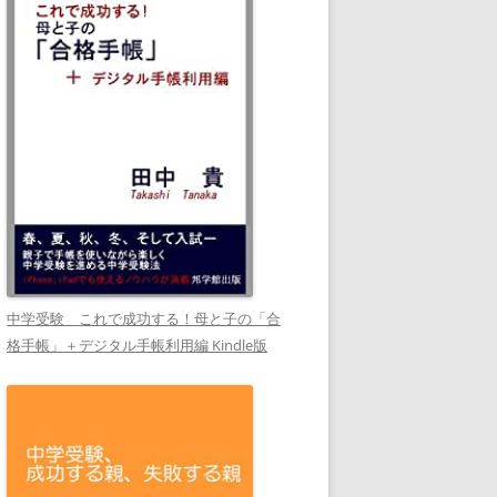
中学受験 これで成功する！母と子の「合
格手帳」＋デジタル手帳利用編 Kindle版