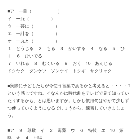
■ア 一目（ ）
イ 一服（ ）
ウ 一芸に（ ）
エ 一計を（ ）
オ 一丸と（ ）
１ とうじる ２ もる ３ かいする ４ なる ５ ひ
く ６ ひいでる
７ いれる ８ むくいる ９ おく 10 あんじる
ドクヤク ダンケツ ソンケイ トクギ サクリャク
■実際に子どもたちが今使う言葉であるかと考えると・・・・？
という感じですね。イなんかは時代劇をテレビで見て知ってい
たりするかも、とは思いますが。しかし慣用句はやがて少しず
つ使っていくようになるでしょうから、練習していきましょ
う。
■ア ９ 尊敬 イ ２ 毒薬 ウ ６ 特技 エ 10 策
略 オ ４ 団結