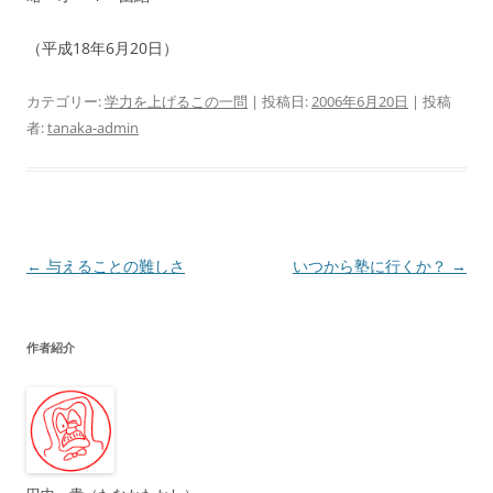
（平成18年6月20日）
カテゴリー:
学力を上げるこの一問
| 投稿日:
2006年6月20日
|
投稿
者:
tanaka-admin
投
←
与えることの難しさ
いつから塾に行くか？
→
稿
ナ
作者紹介
ビ
ゲ
ー
シ
ョ