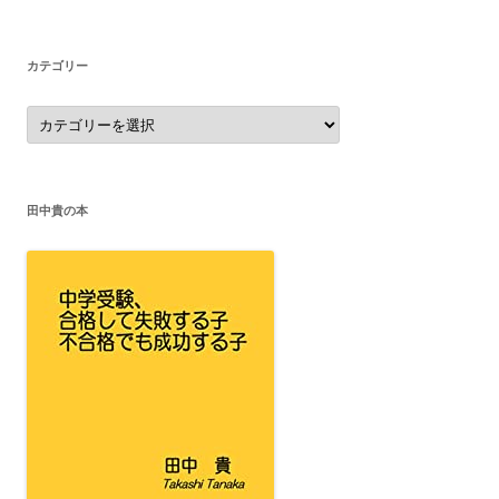
イ
ブ
カテゴリー
カ
テ
ゴ
リ
ー
田中貴の本