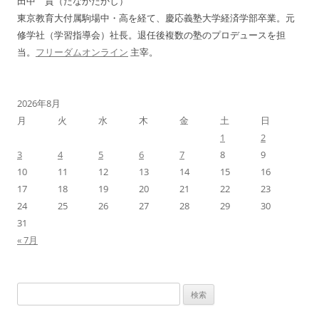
田中 貴（たなかたかし）
ン
東京教育大付属駒場中・高を経て、慶応義塾大学経済学部卒業。元
修学社（学習指導会）社長。退任後複数の塾のプロデュースを担
当。
フリーダムオンライン
主宰。
2026年8月
月
火
水
木
金
土
日
1
2
3
4
5
6
7
8
9
10
11
12
13
14
15
16
17
18
19
20
21
22
23
24
25
26
27
28
29
30
31
« 7月
検
索: