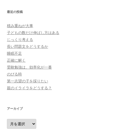
最近の投稿
積み重ねが大事
子どもの数だけ伸ばし方はある
じっくり考える
長い問題文をどうするか
睡眠不足
正確に解く
受験勉強は、効率化が一番
のびる時
第一志望の子を採りたい
親のイライラをどうする？
アーカイブ
ア
ー
カ