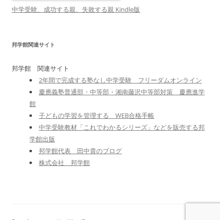
中学受験、成功する親、失敗する親 Kindle版
邦学館関連サイト
邦学館 関連サイト
2年間で完成する塾なし中学受験 フリーダムオンライン
慶應義塾普通部・中等部・湘南藤沢中等部対策 慶應進学
館
子どもの学習を管理する WEB合格手帳
中学受験教材「これでわかるシリーズ」などを販売する邦
学館出版
邦学館代表 田中貴のブログ
株式会社 邦学館