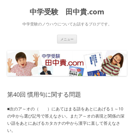
中学受験 田中貴.com
中学受験のノウハウについてお話するブログです。
コ
メニュー
ン
テ
ン
ツ
へ
ス
キ
ッ
プ
第40回 慣用句に関する問題
■次のア～オの（ ）にあてはまる語をあとにあげる１～10
の中から選び記号で答えなさい。またア～オの表現と関係の深
い語をあとにあげるカタカナの中から漢字に直して答えなさ
い。