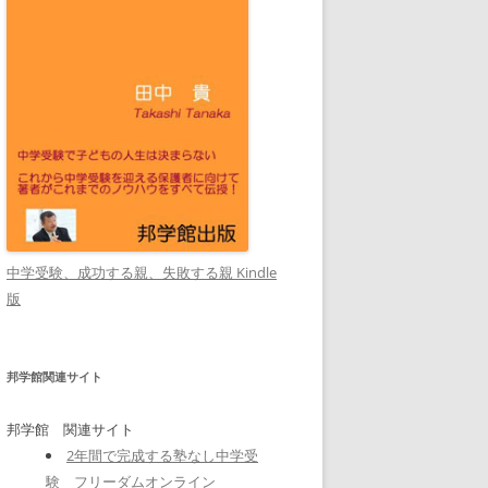
中学受験、成功する親、失敗する親 Kindle
版
邦学館関連サイト
邦学館 関連サイト
2年間で完成する塾なし中学受
験 フリーダムオンライン