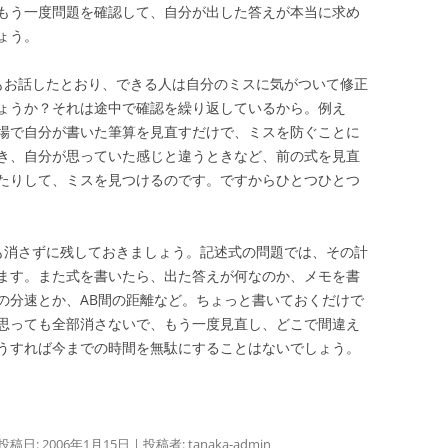
もう一度問題を確認して、自分が出した答えが本当に求め
ょう。
もお話したとおり、できる人は自分のミスに気がついて修正
ょうか？それは途中で確認を繰り返しているから。例え
場で自分が書いた筆算を見直すだけで、ミスを防ぐことに
き、自分が思っていた感じと違うときなど、前の式を見直
たりして、ミスを見つけるのです。ですからひとつひとつ
も消さずに残しておきましょう。記述式の問題では、その計
ます。また式を書いたら、出た答えが何なのか、メモを書
の分速とか、AB間の距離など。ちょっと書いておくだけで
思っても全部消さないで、もう一度見直し、どこで間違え
うすれば今までの時間を無駄にすることはないでしょう。
 投稿日:
2006年1月15日
|
投稿者:
tanaka-admin