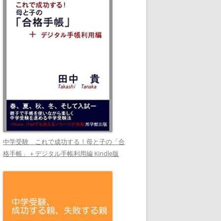
中学受験 これで成功する！母と子の「合
格手帳」＋デジタル手帳利用編 Kindle版