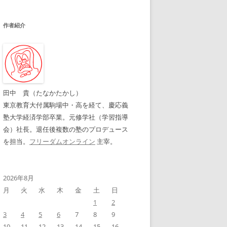
作者紹介
田中 貴（たなかたかし）
東京教育大付属駒場中・高を経て、慶応義
塾大学経済学部卒業。元修学社（学習指導
会）社長。退任後複数の塾のプロデュース
を担当。
フリーダムオンライン
主宰。
2026年8月
月
火
水
木
金
土
日
1
2
3
4
5
6
7
8
9
10
11
12
13
14
15
16