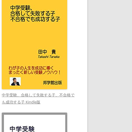
中学受験、合格して失敗する子、不合格で
も成功する子 Kindle版