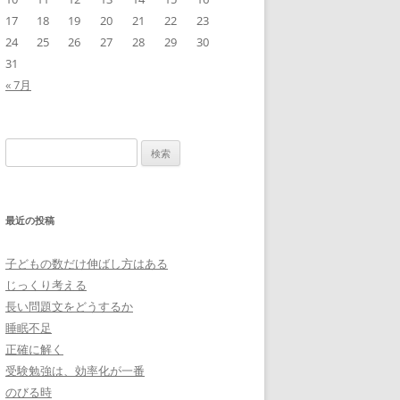
17
18
19
20
21
22
23
24
25
26
27
28
29
30
31
« 7月
検
索:
最近の投稿
子どもの数だけ伸ばし方はある
じっくり考える
長い問題文をどうするか
睡眠不足
正確に解く
受験勉強は、効率化が一番
のびる時