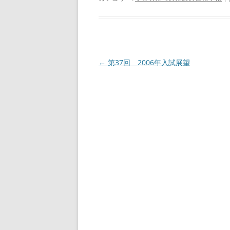
投
←
第37回 2006年入試展望
稿
ナ
ビ
ゲ
ー
シ
ョ
ン