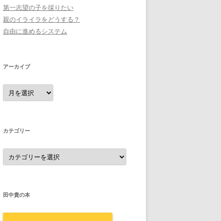
第一志望の子を採りたい
親のイライラをどうする？
自由に進めるシステム
アーカイブ
ア
ー
カ
イ
ブ
カテゴリー
カ
テ
ゴ
リ
ー
田中貴の本