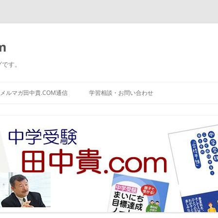
m
グです。
コ
ン
メルマガ田中貴.COM通信
学習相談・お問い合わせ
テ
ン
ツ
へ
ス
キ
ッ
プ