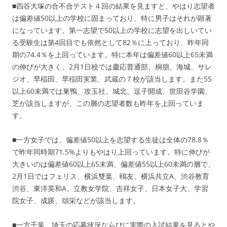
■四谷大塚の合不合テスト４回の結果を見ますと、やはり志望者
は偏差値50以上の学校に固まっており、特に男子はそれが顕著
になっています。第一志望で50以上の学校に志望を出しいてい
る受験生は第4回目でも依然として82％に上っており、昨年同
期の74.4％を上回っています。特に本年は偏差値60以上65未満
の伸びが大きく、2月1日校では慶応普通部、桐朋、海城、サレ
ジオ、早稲田、早稲田実業、武蔵の７校が該当します。また55
以上60未満では巣鴨、攻玉社、城北、逗子開成、世田谷学園、
芝が該当しますが、この層の志望者数も昨年を上回っていま
す。
■一方女子では、偏差値50以上を志望する生徒は全体の78.8％
で昨年同時期71.5%よりもやはり上回っています。特に伸びが
大きいのは偏差値60以上65未満、偏差値55以上60未満の層で、
2月1日ではフェリス、横浜雙葉、鴎友、横浜共立A、渋谷教育
渋谷、東洋英和A、立教女学院、吉祥女子、日本女子大、学習
院女子、成蹊、頌栄などが該当します。
■一方千葉、埼玉の応募状況ならびに実際の入試結果を見るとや