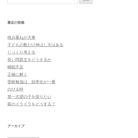
索:
最近の投稿
積み重ねが大事
子どもの数だけ伸ばし方はある
じっくり考える
長い問題文をどうするか
睡眠不足
正確に解く
受験勉強は、効率化が一番
のびる時
第一志望の子を採りたい
親のイライラをどうする？
アーカイブ