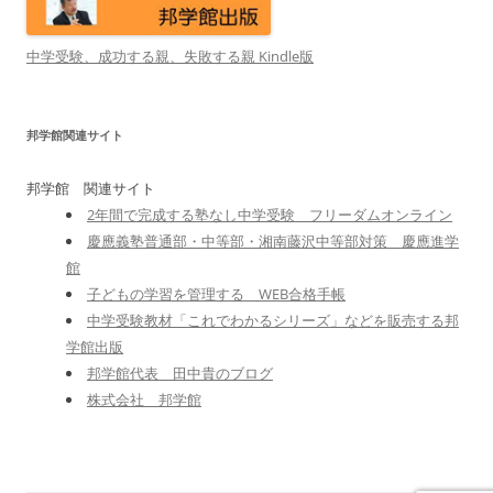
中学受験、成功する親、失敗する親 Kindle版
邦学館関連サイト
邦学館 関連サイト
2年間で完成する塾なし中学受験 フリーダムオンライン
慶應義塾普通部・中等部・湘南藤沢中等部対策 慶應進学
館
子どもの学習を管理する WEB合格手帳
中学受験教材「これでわかるシリーズ」などを販売する邦
学館出版
邦学館代表 田中貴のブログ
株式会社 邦学館