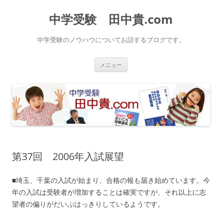
中学受験 田中貴.com
中学受験のノウハウについてお話するブログです。
コ
メニュー
ン
テ
ン
ツ
へ
ス
キ
ッ
プ
第37回 2006年入試展望
■埼玉、千葉の入試が始まり、合格の報も届き始めています。今
年の入試は受験者が増加することは確実ですが、それ以上に志
望者の偏りがだいぶはっきりしているようです。