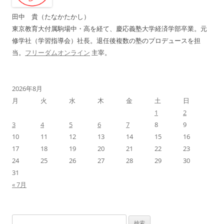
ョ
田中 貴（たなかたかし）
ン
東京教育大付属駒場中・高を経て、慶応義塾大学経済学部卒業。元
修学社（学習指導会）社長。退任後複数の塾のプロデュースを担
当。
フリーダムオンライン
主宰。
2026年8月
月
火
水
木
金
土
日
1
2
3
4
5
6
7
8
9
10
11
12
13
14
15
16
17
18
19
20
21
22
23
24
25
26
27
28
29
30
31
« 7月
検