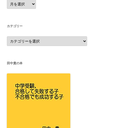
ア
ー
カ
イ
ブ
カテゴリー
カ
テ
ゴ
リ
ー
田中貴の本