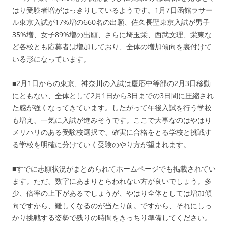
はり受験者増がはっきりしているようです。1月7日函館ラサー
ル東京入試が17%増の660名の出願、佐久長聖東京入試が男子
35%増、女子89%増の出願、さらに埼玉栄、西武文理、栄東な
ど各校とも応募者は増加しており、全体の増加傾向を裏付けて
いる形になっています。
■2月1日からの東京、神奈川の入試は慶応中等部の2月3日移動
にともない、全体として2月1日から3日までの3日間に圧縮され
た感が強くなってきています。したがって午後入試を行う学校
も増え、一気に入試が進みそうです。ここで大事なのはやはり
メリハリのある受験校選択で、確実に合格をとる学校と挑戦す
る学校を明確に分けていく受験のやり方が望まれます。
■すでに志願状況がまとめられてホームページでも掲載されてい
ます。ただ、数字にあまりとらわれない方が良いでしょう。多
少、倍率の上下があるでしょうが、やはり全体としては増加傾
向ですから、難しくなるのが当たり前。ですから、それにしっ
かり挑戦する姿勢で残りの時間をきっちり準備してください。