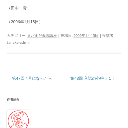
（田中 貴）
（2006年1月15日）
カテゴリー:
まだまだ母親講座
| 投稿日:
2006年1月15日
|
投稿者:
tanaka-admin
投
←
第47回 1月になったら
第48回 入試の心得（１）
→
稿
ナ
作者紹介
ビ
ゲ
ー
シ