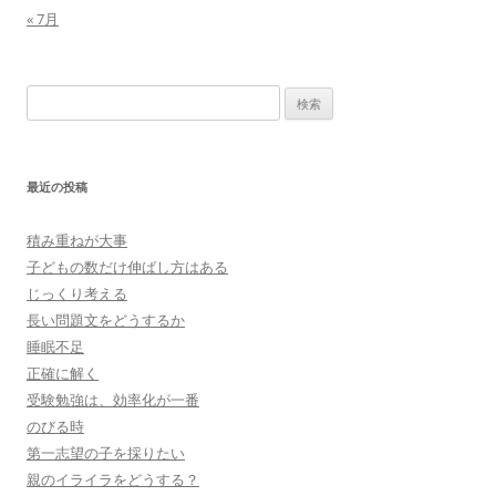
« 7月
検
索:
最近の投稿
積み重ねが大事
子どもの数だけ伸ばし方はある
じっくり考える
長い問題文をどうするか
睡眠不足
正確に解く
受験勉強は、効率化が一番
のびる時
第一志望の子を採りたい
親のイライラをどうする？