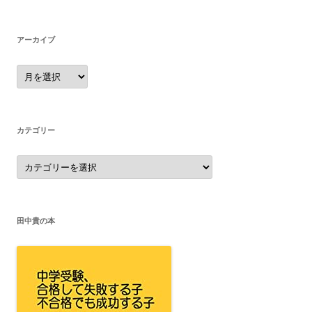
アーカイブ
ア
ー
カ
イ
ブ
カテゴリー
カ
テ
ゴ
リ
ー
田中貴の本