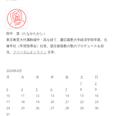
ビ
ゲ
ー
シ
ョ
田中 貴（たなかたかし）
ン
東京教育大付属駒場中・高を経て、慶応義塾大学経済学部卒業。元
修学社（学習指導会）社長。退任後複数の塾のプロデュースを担
当。
フリーダムオンライン
主宰。
2026年8月
月
火
水
木
金
土
日
1
2
3
4
5
6
7
8
9
10
11
12
13
14
15
16
17
18
19
20
21
22
23
24
25
26
27
28
29
30
31