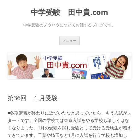
中学受験 田中貴.com
中学受験のノウハウについてお話するブログです。
コ
メニュー
ン
テ
ン
ツ
へ
ス
キ
ッ
プ
第36回 １月受験
■冬期講習が終わりに近づいたなと思っていたら、もう入試がス
タートです。全国の学校では東京入試をやる学校も珍しくはな
くなりました。1月の受験を試し受験として受ける受験生が増え
てきています。千葉や埼玉など1月に入試を行う学校も増加し