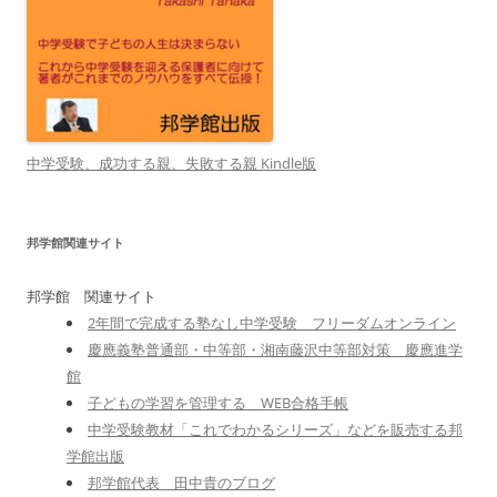
中学受験、成功する親、失敗する親 Kindle版
邦学館関連サイト
邦学館 関連サイト
2年間で完成する塾なし中学受験 フリーダムオンライン
慶應義塾普通部・中等部・湘南藤沢中等部対策 慶應進学
館
子どもの学習を管理する WEB合格手帳
中学受験教材「これでわかるシリーズ」などを販売する邦
学館出版
邦学館代表 田中貴のブログ