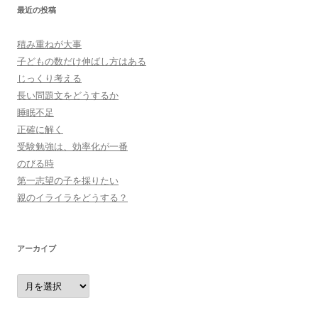
最近の投稿
積み重ねが大事
子どもの数だけ伸ばし方はある
じっくり考える
長い問題文をどうするか
睡眠不足
正確に解く
受験勉強は、効率化が一番
のびる時
第一志望の子を採りたい
親のイライラをどうする？
アーカイブ
ア
ー
カ
イ
ブ