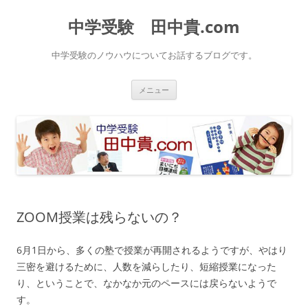
中学受験 田中貴.com
中学受験のノウハウについてお話するブログです。
コ
メニュー
ン
テ
ン
ツ
へ
ス
キ
ッ
プ
ZOOM授業は残らないの？
6月1日から、多くの塾で授業が再開されるようですが、やはり
三密を避けるために、人数を減らしたり、短縮授業になった
り、ということで、なかなか元のペースには戻らないようで
す。