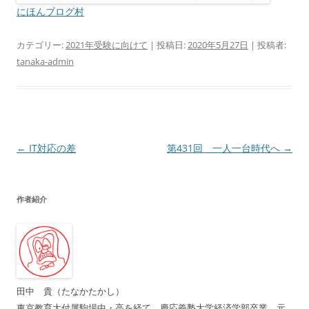
にほんブログ村
カテゴリー:
2021年受験に向けて
| 投稿日:
2020年5月27日
|
投稿者:
tanaka-admin
投
←
IT対応の差
第431回 一人一台時代へ
→
稿
ナ
作者紹介
ビ
ゲ
ー
シ
ョ
田中 貴（たなかたかし）
ン
東京教育大付属駒場中・高を経て、慶応義塾大学経済学部卒業。元