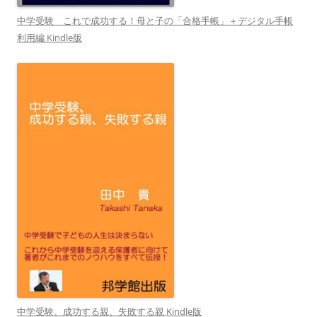
中学受験 これで成功する！母と子の「合格手帳」＋デジタル手帳
利用編 Kindle版
中学受験、成功する親、失敗する親 Kindle版