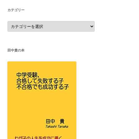
カテゴリー
カ
テ
ゴ
リ
ー
田中貴の本