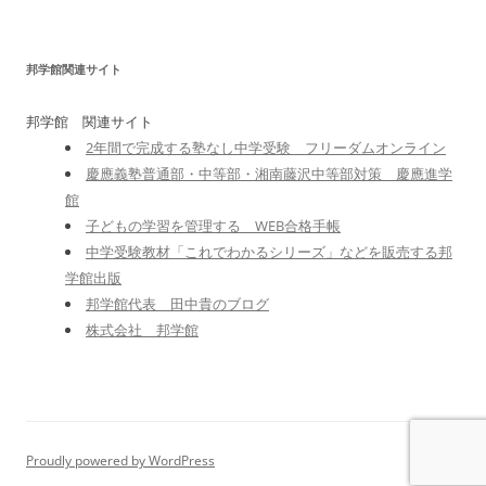
邦学館関連サイト
邦学館 関連サイト
2年間で完成する塾なし中学受験 フリーダムオンライン
慶應義塾普通部・中等部・湘南藤沢中等部対策 慶應進学
館
子どもの学習を管理する WEB合格手帳
中学受験教材「これでわかるシリーズ」などを販売する邦
学館出版
邦学館代表 田中貴のブログ
株式会社 邦学館
Proudly powered by WordPress