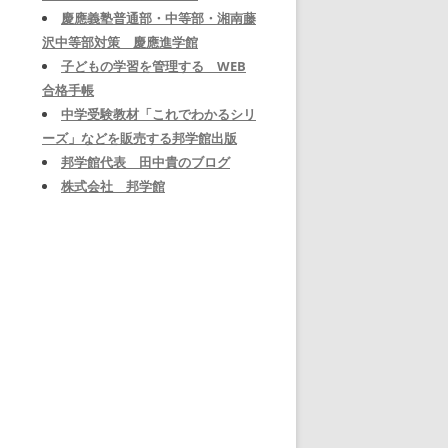
慶應義塾普通部・中等部・湘南藤
沢中等部対策 慶應進学館
子どもの学習を管理する WEB
合格手帳
中学受験教材「これでわかるシリ
ーズ」などを販売する邦学館出版
邦学館代表 田中貴のブログ
株式会社 邦学館