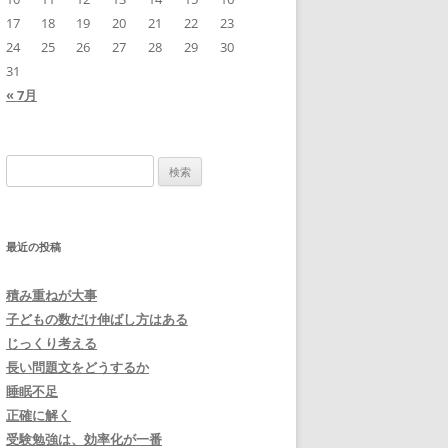
17
18
19
20
21
22
23
24
25
26
27
28
29
30
31
« 7月
検
索:
最近の投稿
積み重ねが大事
子どもの数だけ伸ばし方はある
じっくり考える
長い問題文をどうするか
睡眠不足
正確に解く
受験勉強は、効率化が一番