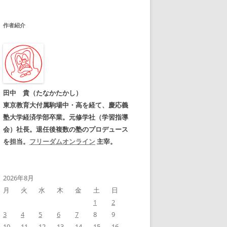
作者紹介
田中 貴（たなかたかし）
東京教育大付属駒場中・高を経て、慶応義
塾大学経済学部卒業。元修学社（学習指導
会）社長。退任後複数の塾のプロデュース
を担当。
フリーダムオンライン
主宰。
2026年8月
月
火
水
木
金
土
日
1
2
3
4
5
6
7
8
9
10
11
12
13
14
15
16