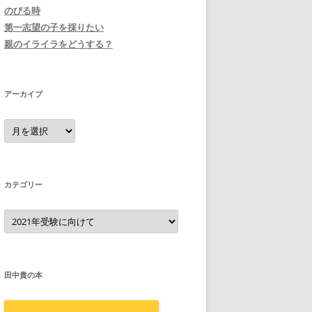
のびる時
第一志望の子を採りたい
親のイライラをどうする？
アーカイブ
ア
ー
カ
イ
ブ
カテゴリー
カ
テ
ゴ
リ
ー
田中貴の本