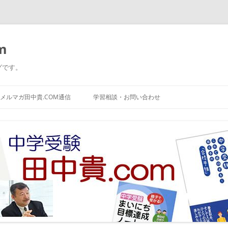
m
グです。
コ
ン
メルマガ田中貴.COM通信
学習相談・お問い合わせ
テ
ン
ツ
へ
ス
キ
ッ
プ