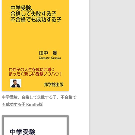
中学受験、合格して失敗する子、不合格で
も成功する子 Kindle版