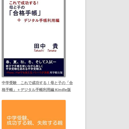
中学受験 これで成功する！母と子の「合
格手帳」＋デジタル手帳利用編 Kindle版