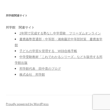
邦学館関連サイト
邦学館 関連サイト
2年間で完成する塾なし中学受験 フリーダムオンライン
慶應義塾普通部・中等部・湘南藤沢中等部対策 慶應進学
館
子どもの学習を管理する WEB合格手帳
中学受験教材「これでわかるシリーズ」などを販売する邦
学館出版
邦学館代表 田中貴のブログ
株式会社 邦学館
Proudly powered by WordPress