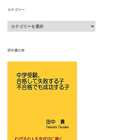
カテゴリー
カ
テ
ゴ
リ
ー
田中貴の本