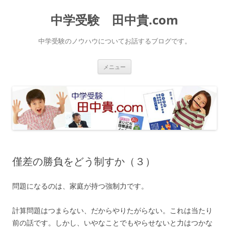
中学受験 田中貴.com
中学受験のノウハウについてお話するブログです。
コ
メニュー
ン
テ
ン
ツ
へ
ス
キ
ッ
プ
僅差の勝負をどう制すか（３）
問題になるのは、家庭が持つ強制力です。
計算問題はつまらない、だからやりたがらない。これは当たり
前の話です。しかし、いやなことでもやらせないと力はつかな