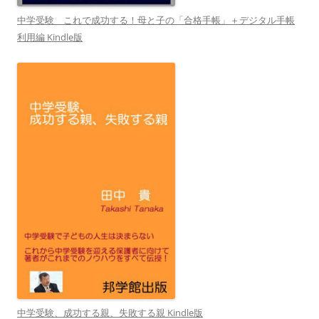
中学受験 これで成功する！母と子の「合格手帳」＋デジタル手帳
利用編 Kindle版
中学受験、成功する親、失敗する親 Kindle版