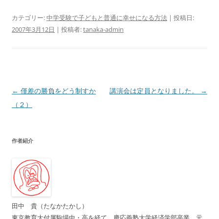
カテゴリー:
中学受験で子どもと普通に幸せになる方法
| 投稿日:
2007年3月12日
|
投稿者:
tanaka-admin
投
←
僅差の勝負をどう制すか
講演会は定員となりました。
→
稿
（２）
ナ
ビ
作者紹介
ゲ
ー
シ
ョ
ン
田中 貴（たなかたかし）
東京教育大付属駒場中・高を経て、慶応義塾大学経済学部卒業。元