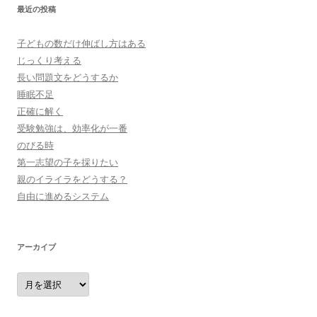
最近の投稿
子どもの数だけ伸ばし方はある
じっくり考える
長い問題文をどうするか
睡眠不足
正確に解く
受験勉強は、効率化が一番
のびる時
第一志望の子を採りたい
親のイライラをどうする？
自由に進めるシステム
アーカイブ
ア
ー
カ
イ
ブ