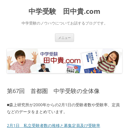
中学受験 田中貴.com
中学受験のノウハウについてお話するブログです。
コ
メニュー
ン
テ
ン
ツ
へ
ス
キ
ッ
プ
第67回 首都圏 中学受験の全体像
■森上研究所が2000年からの2月1日の受験者数や受験率、定員
などのデータをまとめています。
2月1日 私立受験者数の推移と募集定員及び受験率