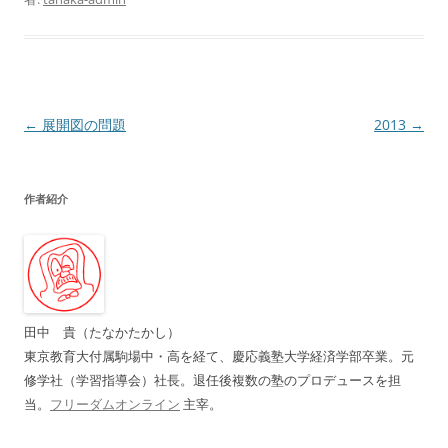
投
←
展開図の問題
2013
→
稿
ナ
作者紹介
ビ
ゲ
ー
シ
ョ
田中 貴（たなかたかし）
ン
東京教育大付属駒場中・高を経て、慶応義塾大学経済学部卒業。元
修学社（学習指導会）社長。退任後複数の塾のプロデュースを担
当。
フリーダムオンライン
主宰。