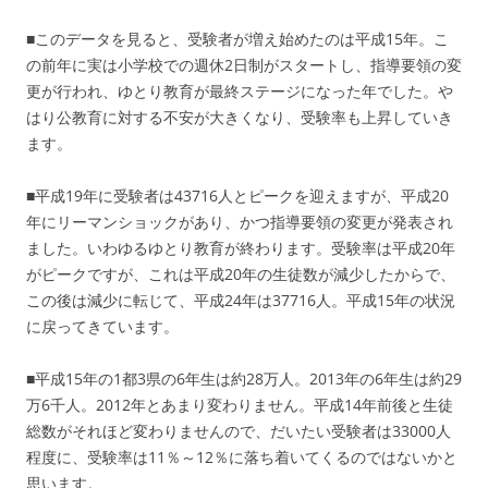
■このデータを見ると、受験者が増え始めたのは平成15年。こ
の前年に実は小学校での週休2日制がスタートし、指導要領の変
更が行われ、ゆとり教育が最終ステージになった年でした。や
はり公教育に対する不安が大きくなり、受験率も上昇していき
ます。
■平成19年に受験者は43716人とピークを迎えますが、平成20
年にリーマンショックがあり、かつ指導要領の変更が発表され
ました。いわゆるゆとり教育が終わります。受験率は平成20年
がピークですが、これは平成20年の生徒数が減少したからで、
この後は減少に転じて、平成24年は37716人。平成15年の状況
に戻ってきています。
■平成15年の1都3県の6年生は約28万人。2013年の6年生は約29
万6千人。2012年とあまり変わりません。平成14年前後と生徒
総数がそれほど変わりませんので、だいたい受験者は33000人
程度に、受験率は11％～12％に落ち着いてくるのではないかと
思います。