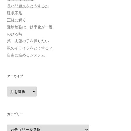
長い問題文をどうするか
睡眠不足
正確に解く
受験勉強は、効率化が一番
のびる時
第一志望の子を採りたい
親のイライラをどうする？
自由に進めるシステム
アーカイブ
ア
ー
カ
イ
ブ
カテゴリー
カ
テ