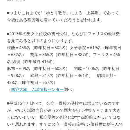
■つまりこれまでが「ゆとり教育」による「上昇期」であって、
今後はある程度落ち着いていくだろうと思われます。
■2013年の男女上位校の初日受付、ならびにフェリスの最終数
を見てみると以下のようになります。
桜蔭＝458名（昨年初日＝502名）女子学院＝619名（昨年初日
＝632名） 雙葉＝365名（昨年初日＝387名）フェリス＝466
名 締切（昨年最終 416名）
麻布＝609名（昨年初日＝602名） 開成＝1006名（昨年初日
＝928名） 武蔵＝317名（昨年初日＝361名） 駒場東邦＝
488名（昨年初日＝557名）
（
四谷大塚 入試情報センター
調べ）
■平成15年と比べて、公立一貫校の受検生は増えているのです
が、やはり試験内容が違うので両方を狙う生徒がそこまで大き
くはないせいか、私立受験の割合に対する影響はさほどではな
いと思われます。すでに公立一貫校の倍率は7倍程度に膨らんで