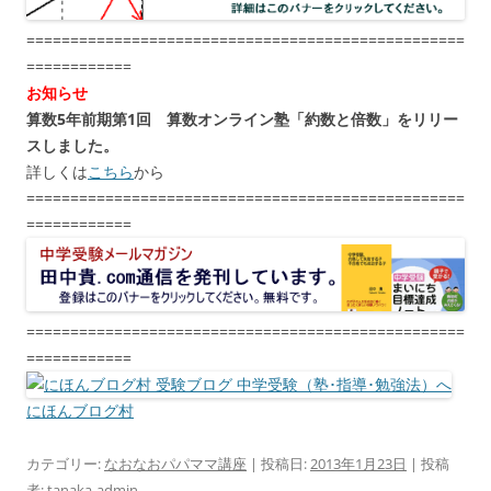
==================================================
============
お知らせ
算数5年前期第1回 算数オンライン塾「約数と倍数」をリリー
スしました。
詳しくは
こちら
から
==================================================
============
==================================================
============
にほんブログ村
カテゴリー:
なおなおパパママ講座
| 投稿日:
2013年1月23日
|
投稿
者:
tanaka-admin