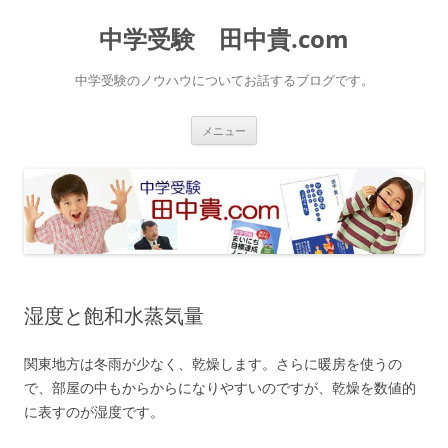
中学受験 田中貴.com
中学受験のノウハウについてお話するブログです。
コ
メニュー
ン
テ
ン
ツ
へ
ス
キ
ッ
プ
湿度と飽和水蒸気量
関東地方は冬雨が少なく、乾燥します。さらに暖房を使うの
で、部屋の中もからからになりやすいのですが、乾燥を数値的
に表すのが湿度です。