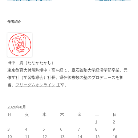
稿
ナ
作者紹介
ビ
ゲ
ー
シ
ョ
田中 貴（たなかたかし）
ン
東京教育大付属駒場中・高を経て、慶応義塾大学経済学部卒業。元
修学社（学習指導会）社長。退任後複数の塾のプロデュースを担
当。
フリーダムオンライン
主宰。
2026年8月
月
火
水
木
金
土
日
1
2
3
4
5
6
7
8
9
10
11
12
13
14
15
16