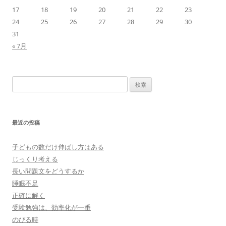
17
18
19
20
21
22
23
24
25
26
27
28
29
30
31
« 7月
検
索:
最近の投稿
子どもの数だけ伸ばし方はある
じっくり考える
長い問題文をどうするか
睡眠不足
正確に解く
受験勉強は、効率化が一番
のびる時