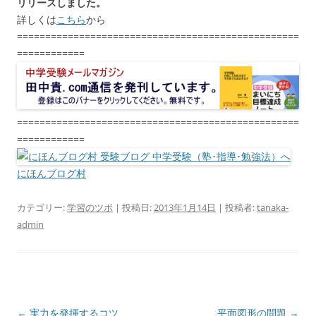
リリースしました。
詳しくは
こちら
から
==================================================
============
==================================================
============
にほんブログ村
カテゴリー:
学習のツボ
| 投稿日:
2013年1月14日
|
投稿者:
tanaka-
admin
投
←
実力を発揮するコツ
平面図形の問題
→