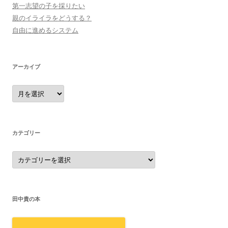
第一志望の子を採りたい
親のイライラをどうする？
自由に進めるシステム
アーカイブ
ア
ー
カ
イ
ブ
カテゴリー
カ
テ
ゴ
リ
ー
田中貴の本