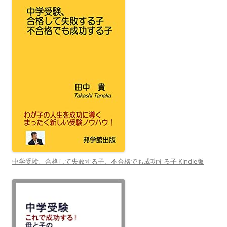
中学受験、合格して失敗する子、不合格でも成功する子 Kindle版