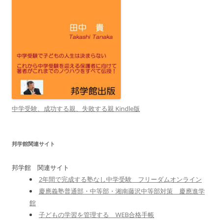
中学受験、成功する親、失敗する親 Kindle版
邦学館関連サイト
邦学館 関連サイト
2年間で完成する塾なし中学受験 フリーダムオンライン
慶應義塾普通部・中等部・湘南藤沢中等部対策 慶應進学
館
子どもの学習を管理する WEB合格手帳