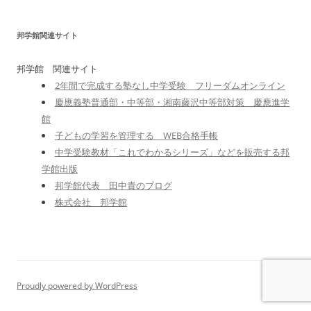
邦学館関連サイト
邦学館 関連サイト
2年間で完成する塾なし中学受験 フリーダムオンライン
慶應義塾普通部・中等部・湘南藤沢中等部対策 慶應進学
館
子どもの学習を管理する WEB合格手帳
中学受験教材「これでわかるシリーズ」などを販売する邦
学館出版
邦学館代表 田中貴のブログ
株式会社 邦学館
Proudly powered by WordPress