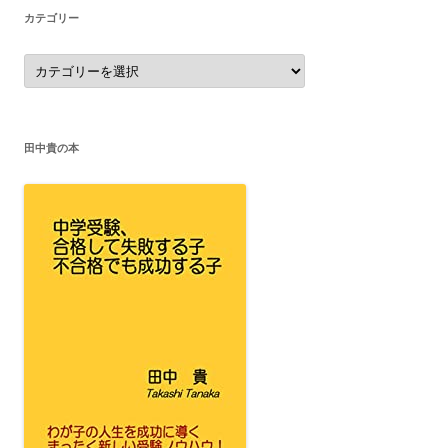
カテゴリー
カ
テ
ゴ
リ
ー
田中貴の本