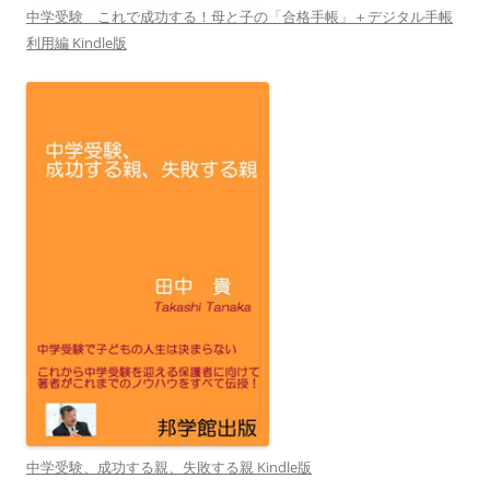
中学受験 これで成功する！母と子の「合格手帳」＋デジタル手帳
利用編 Kindle版
中学受験、成功する親、失敗する親 Kindle版