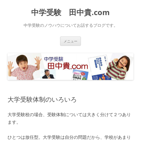
中学受験 田中貴.com
中学受験のノウハウについてお話するブログです。
コ
メニュー
ン
テ
ン
ツ
へ
ス
キ
ッ
プ
大学受験体制のいろいろ
大学受験校の場合、受験体制については大きく分けて２つあり
ます。
ひとつは放任型。大学受験は自分の問題だから、学校があまり