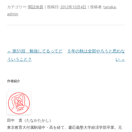
カテゴリー:
閑話休題
| 投稿日:
2012年10月4日
|
投稿者:
tanaka-
admin
投
←
第51回 勉強してるってど
５年の秋は全部やろうと思わな
稿
ういうこと？
い
→
ナ
ビ
作者紹介
ゲ
ー
シ
ョ
ン
田中 貴（たなかたかし）
東京教育大付属駒場中・高を経て、慶応義塾大学経済学部卒業。元