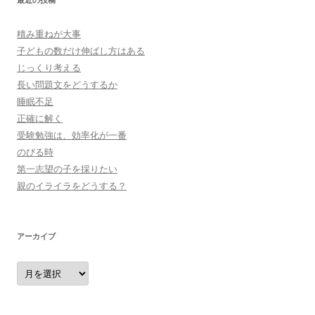
積み重ねが大事
子どもの数だけ伸ばし方はある
じっくり考える
長い問題文をどうするか
睡眠不足
正確に解く
受験勉強は、効率化が一番
のびる時
第一志望の子を採りたい
親のイライラをどうする？
アーカイブ
ア
ー
カ
イ
ブ