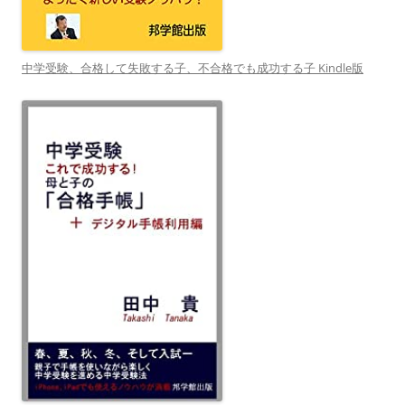
中学受験、合格して失敗する子、不合格でも成功する子 Kindle版