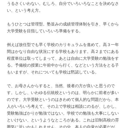
うるさくいわない。むしろ、自分でいろいろなことを決めなさ
い、という考え方。
もうひとつは管理型。塾並みの成績管理体制を引き、早くから
大学受験を目指していろいろ準備をする。
例えば放任型でも早く学校のカリキュラムを進めて。高３一年
間はかなり自由な状況にする学校もあります。高２までにある
程度単位は取ってしまって、あとは自由に大学受験の勉強をす
る。予備校の授業に午前中から行く、などという方法をとる子
もいますが、それについても学校は黙認している。
で、お母さんからすると、当然、後者の方が良いと思うので
す。しかし、いわゆる伝統校というのは、明らかに前者が多い
のです。大学受験というのはきわめて個人的な問題だから、本
人がいろいろ考えて、その上で学校は相談にのるが、しかし、
受験勉強ばかりが勉強ではない。学校での勉強も大事にしない
といけない、というようなところがある。これは旧制高校の雰
囲気に近いかもしれません。その分、本人の自覚が必要だが、