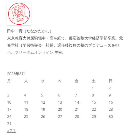
ゲ
ー
シ
ョ
田中 貴（たなかたかし）
ン
東京教育大付属駒場中・高を経て、慶応義塾大学経済学部卒業。元
修学社（学習指導会）社長。退任後複数の塾のプロデュースを担
当。
フリーダムオンライン
主宰。
2026年8月
月
火
水
木
金
土
日
1
2
3
4
5
6
7
8
9
10
11
12
13
14
15
16
17
18
19
20
21
22
23
24
25
26
27
28
29
30
31
« 7月