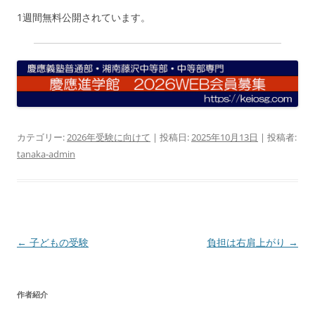
1週間無料公開されています。
カテゴリー:
2026年受験に向けて
| 投稿日:
2025年10月13日
|
投稿者:
tanaka-admin
投
←
子どもの受験
負担は右肩上がり
→
稿
ナ
作者紹介
ビ