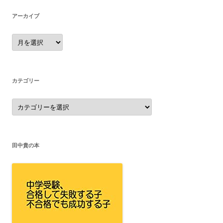
アーカイブ
ア
ー
カ
イ
ブ
カテゴリー
カ
テ
ゴ
リ
ー
田中貴の本