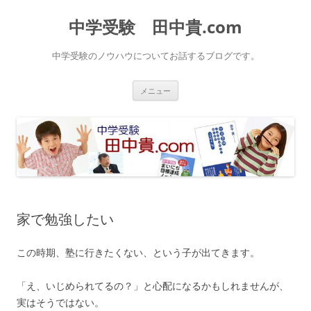
中学受験 田中貴.com
中学受験のノウハウについてお話するブログです。
コ
メニュー
ン
テ
ン
ツ
へ
ス
キ
ッ
プ
家で勉強したい
この時期、塾に行きたくない、という子が出てきます。
「え、いじめられてるの？」と心配になるかもしれませんが、
実はそうではない。