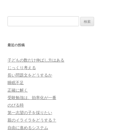
検
索:
最近の投稿
子どもの数だけ伸ばし方はある
じっくり考える
長い問題文をどうするか
睡眠不足
正確に解く
受験勉強は、効率化が一番
のびる時
第一志望の子を採りたい
親のイライラをどうする？
自由に進めるシステム