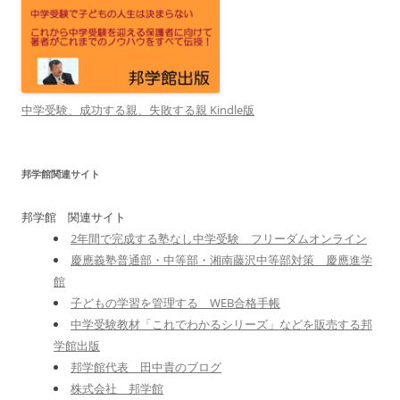
中学受験、成功する親、失敗する親 Kindle版
邦学館関連サイト
邦学館 関連サイト
2年間で完成する塾なし中学受験 フリーダムオンライン
慶應義塾普通部・中等部・湘南藤沢中等部対策 慶應進学
館
子どもの学習を管理する WEB合格手帳
中学受験教材「これでわかるシリーズ」などを販売する邦
学館出版
邦学館代表 田中貴のブログ
株式会社 邦学館