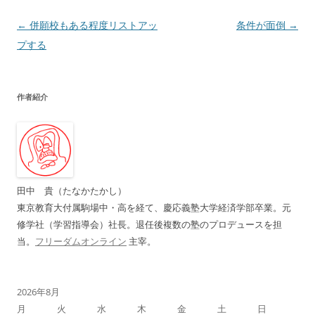
投
←
併願校もある程度リストアッ
条件が面倒
→
稿
プする
ナ
ビ
作者紹介
ゲ
ー
シ
ョ
ン
田中 貴（たなかたかし）
東京教育大付属駒場中・高を経て、慶応義塾大学経済学部卒業。元
修学社（学習指導会）社長。退任後複数の塾のプロデュースを担
当。
フリーダムオンライン
主宰。
2026年8月
月
火
水
木
金
土
日