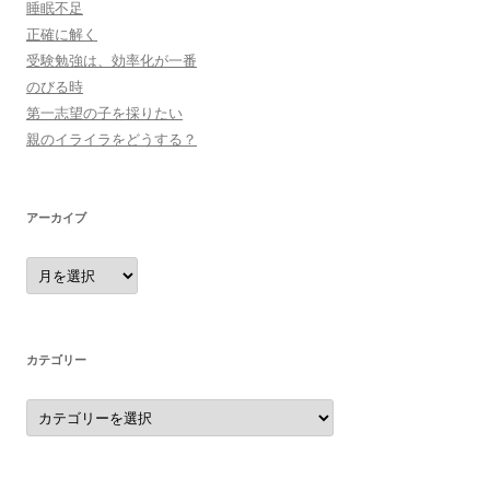
睡眠不足
正確に解く
受験勉強は、効率化が一番
のびる時
第一志望の子を採りたい
親のイライラをどうする？
アーカイブ
ア
ー
カ
イ
ブ
カテゴリー
カ
テ
ゴ
リ
ー