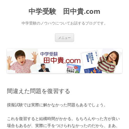
中学受験 田中貴.com
中学受験のノウハウについてお話するブログです。
コ
メニュー
ン
テ
ン
ツ
へ
ス
キ
ッ
プ
間違えた問題を復習する
摸擬試験では実際に解かなかった問題もあるでしょう。
これを復習すると結構時間がかかる。もちろんやった方が良い
場合もあるが、実際に手をつけられなかったのだから、まあ、