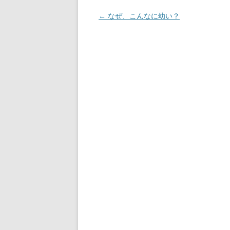
投
←
なぜ、こんなに幼い？
稿
ナ
ビ
ゲ
ー
シ
ョ
ン