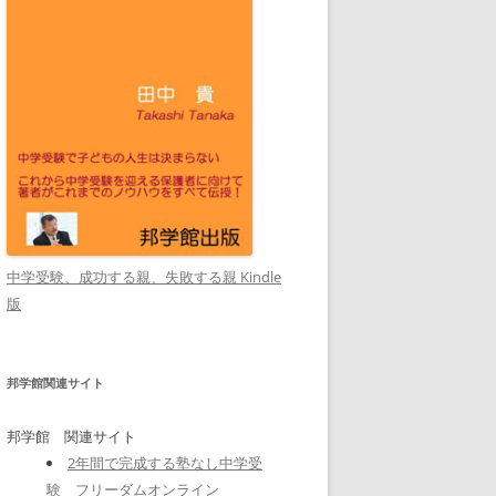
中学受験、成功する親、失敗する親 Kindle
版
邦学館関連サイト
邦学館 関連サイト
2年間で完成する塾なし中学受
験 フリーダムオンライン