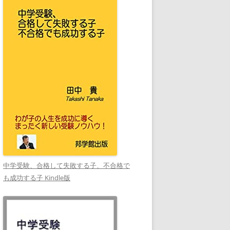
中学受験、合格して失敗する子、不合格で
も成功する子 Kindle版