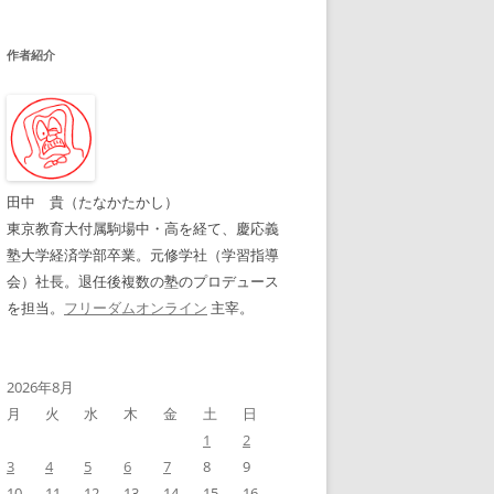
作者紹介
田中 貴（たなかたかし）
東京教育大付属駒場中・高を経て、慶応義
塾大学経済学部卒業。元修学社（学習指導
会）社長。退任後複数の塾のプロデュース
を担当。
フリーダムオンライン
主宰。
2026年8月
月
火
水
木
金
土
日
1
2
3
4
5
6
7
8
9
10
11
12
13
14
15
16