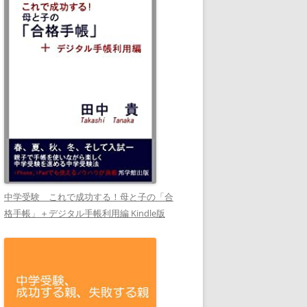
中学受験 これで成功する！母と子の「合
格手帳」＋デジタル手帳利用編 Kindle版