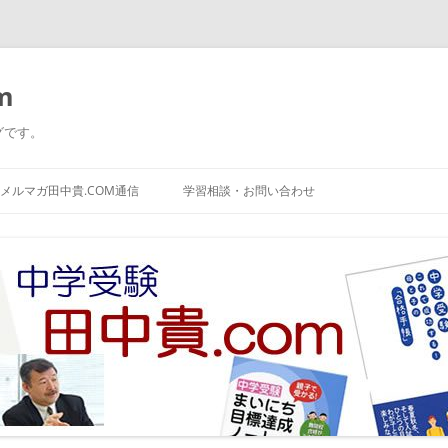
m
グです。
コ
ン
メルマガ田中貴.COM通信
学習相談・お問い合わせ
テ
ン
ツ
へ
ス
キ
ッ
プ