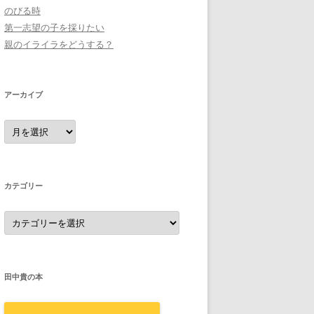
のびる時
第一志望の子を採りたい
親のイライラをどうする？
アーカイブ
ア
ー
カ
イ
ブ
カテゴリー
カ
テ
ゴ
リ
ー
田中貴の本