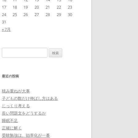
17
18
19
20
21
22
23
24
25
26
27
28
29
30
31
« 7月
検
索:
最近の投稿
積み重ねが大事
子どもの数だけ伸ばし方はある
じっくり考える
長い問題文をどうするか
睡眠不足
正確に解く
受験勉強は、効率化が一番