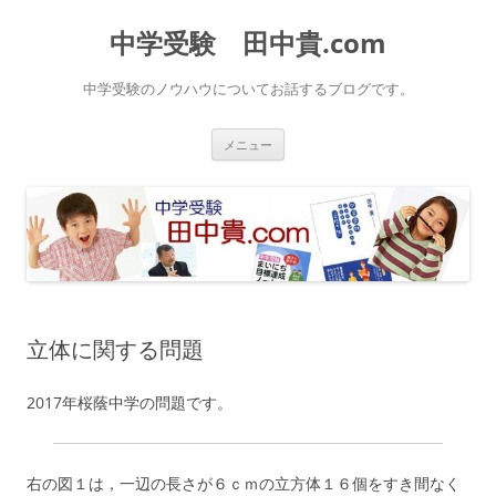
中学受験 田中貴.com
中学受験のノウハウについてお話するブログです。
コ
メニュー
ン
テ
ン
ツ
へ
ス
キ
ッ
プ
立体に関する問題
2017年桜蔭中学の問題です。
右の図１は，一辺の長さが６ｃｍの立方体１６個をすき間なく