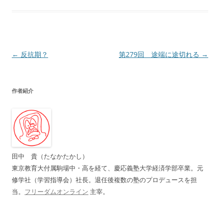
投
←
反抗期？
第279回 途端に途切れる
→
稿
ナ
作者紹介
ビ
ゲ
ー
シ
ョ
田中 貴（たなかたかし）
ン
東京教育大付属駒場中・高を経て、慶応義塾大学経済学部卒業。元
修学社（学習指導会）社長。退任後複数の塾のプロデュースを担
当。
フリーダムオンライン
主宰。