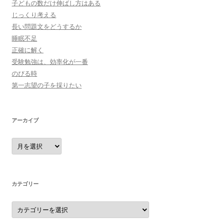
子どもの数だけ伸ばし方はある
じっくり考える
長い問題文をどうするか
睡眠不足
正確に解く
受験勉強は、効率化が一番
のびる時
第一志望の子を採りたい
アーカイブ
ア
ー
カ
イ
ブ
カテゴリー
カ
テ
ゴ