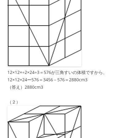
12×12×÷2×24÷3＝576が三角すいの体積ですから、
12×12×24ー576＝3456－576＝2880cm3
（答え）2880cm3
（２）