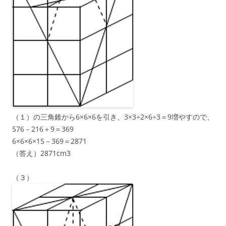
（１）の三角錐から6×6×6を引き、3×3÷2×6÷3＝9増やすので、
576－216＋9＝369
6×6×6×15－369＝2871
（答え）2871cm3
（３）