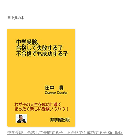
リ
ー
田中貴の本
中学受験、合格して失敗する子、不合格でも成功する子 Kindle版