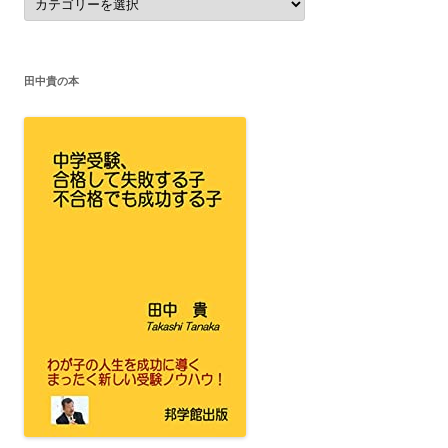
テ
ゴ
リ
ー
田中貴の本