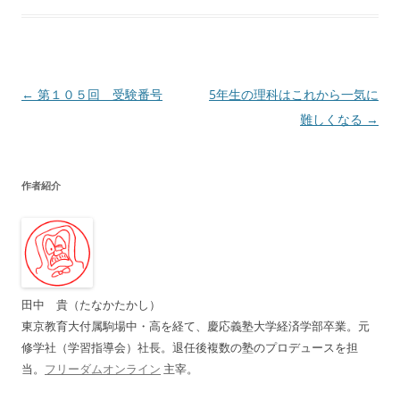
投
←
第１０５回 受験番号
5年生の理科はこれから一気に
稿
難しくなる
→
ナ
ビ
作者紹介
ゲ
ー
シ
ョ
ン
田中 貴（たなかたかし）
東京教育大付属駒場中・高を経て、慶応義塾大学経済学部卒業。元
修学社（学習指導会）社長。退任後複数の塾のプロデュースを担
当。
フリーダムオンライン
主宰。