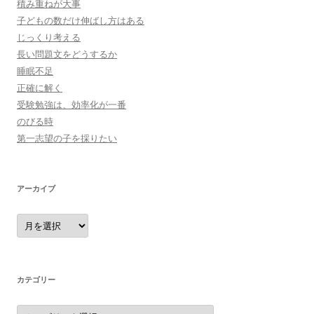
積み重ねが大事
子どもの数だけ伸ばし方はある
じっくり考える
長い問題文をどうするか
睡眠不足
正確に解く
受験勉強は、効率化が一番
のびる時
第一志望の子を採りたい
アーカイブ
ア
ー
カ
イ
ブ
カテゴリー
カ