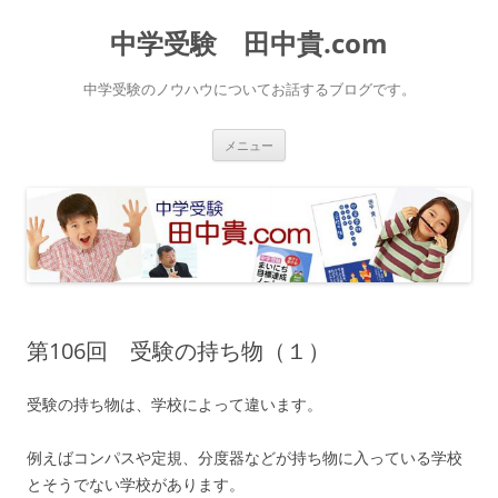
中学受験 田中貴.com
中学受験のノウハウについてお話するブログです。
コ
メニュー
ン
テ
ン
ツ
へ
ス
キ
ッ
プ
第106回 受験の持ち物（１）
受験の持ち物は、学校によって違います。
例えばコンパスや定規、分度器などが持ち物に入っている学校
とそうでない学校があります。