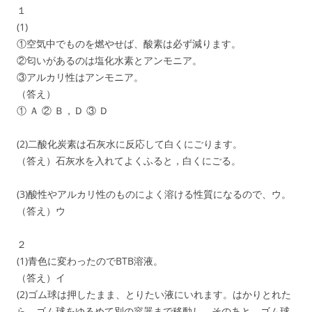
１
(1)
①空気中でものを燃やせば、酸素は必ず減ります。
②匂いがあるのは塩化水素とアンモニア。
③アルカリ性はアンモニア。
（答え）
① Ａ ② Ｂ，Ｄ ③ Ｄ
(2)二酸化炭素は石灰水に反応して白くにごります。
（答え）石灰水を入れてよくふると，白くにごる。
(3)酸性やアルカリ性のものによく溶ける性質になるので、ウ。
（答え）ウ
２
(1)青色に変わったのでBTB溶液。
（答え）イ
(2)ゴム球は押したまま、とりたい液にいれます。はかりとれた
ら、ゴム球をゆるめて別の容器まで移動し、そのあと、ゴム球