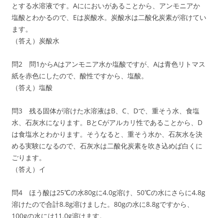
とする水溶液です。Aににおいがあることから、アンモニアか
塩酸とわかるので、Eは炭酸水。炭酸水は二酸化炭素が溶けてい
ます。
（答え）炭酸水
問2 問1からAはアンモニア水か塩酸ですが、Aは青色リトマス
紙を赤色にしたので、酸性ですから、塩酸。
（答え）塩酸
問3 残る固体が溶けた水溶液はB、C、Dで、重そう水、食塩
水、石灰水になります。BとCがアルカリ性であることから、D
は食塩水とわかります。そうなると、重そう水か、石灰水を決
める実験になるので、石灰水は二酸化炭素を吹き込めば白くに
ごります。
（答え）イ
問4 ほう酸は25℃の水80gに4.0g溶け、50℃の水にさらに4.8g
溶けたので合計8.8g溶けました。80gの水に8.8gですから、
100gの水には11.0g溶けます。