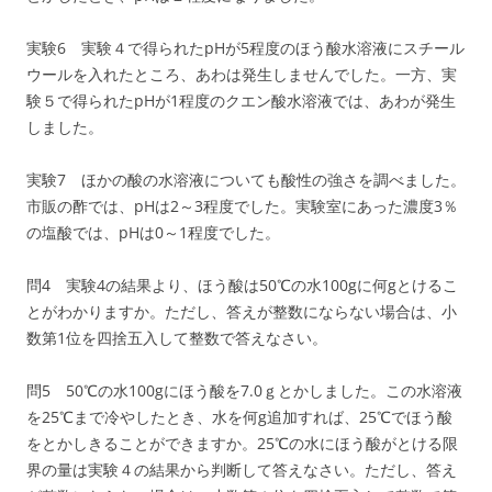
実験6 実験４で得られたpHが5程度のほう酸水溶液にスチール
ウールを入れたところ、あわは発生しませんでした。一方、実
験５で得られたpHが1程度のクエン酸水溶液では、あわが発生
しました。
実験7 ほかの酸の水溶液についても酸性の強さを調べました。
市販の酢では、pHは2～3程度でした。実験室にあった濃度3％
の塩酸では、pHは0～1程度でした。
問4 実験4の結果より、ほう酸は50℃の水100gに何gとけるこ
とがわかりますか。ただし、答えが整数にならない場合は、小
数第1位を四捨五入して整数で答えなさい。
問5 50℃の水100gにほう酸を7.0ｇとかしました。この水溶液
を25℃まで冷やしたとき、水を何g追加すれば、25℃でほう酸
をとかしきることができますか。25℃の水にほう酸がとける限
界の量は実験４の結果から判断して答えなさい。ただし、答え