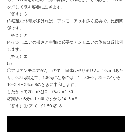
を押して液を容器に注ぎます。
（答え）ウ
(3)塩酸の体積が多ければ、アンモニア水も多く必要で、比例関
係です。
（答え）ア
(4)アンモニアの濃さと中和に必要なアンモニアの体積は反比例
します。
（答え）エ
(5)
①アはアンモニアがないので、固体は残りません。10cm3あた
り、0.75g増えて、1.80gになるのは、1，80÷0，75＝2.4から
10×2.4＝24cm3のときに中和します。
したがって20cm3は0，75×2＝1.50
②実験の3分の1の量ですから24÷3＝8
（答え）① ア ０ イ1.50 ② ８