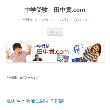
中学受験 田中貴.com
中学受験のノウハウについてお話するブログです。
コ
メニュー
ン
テ
ン
ツ
へ
ス
キ
ッ
プ
「
水溶液
」タグアーカイブ
気体や水溶液に関する問題