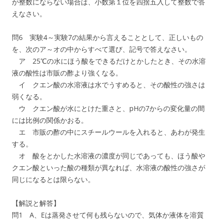
が整数にならない場合は、小数第１位を四捨五入して整数で答
えなさい。
問6 実験4～実験7の結果から言えることとして、正しいもの
を、次のア～オの中からすべて選び、記号で答えなさい。
ア 25℃の水にほう酸をできるだけとかしたとき、その水溶
液の酸性は市販の酢より強くなる。
イ クエン酸の水溶液は水でうすめると、その酸性の強さは
弱くなる。
ウ クエン酸が水にとけた重さと、pHの7からの変化量の間
には比例の関係かおる。
エ 市販の酢の中にスチールウールを入れると、あわが発生
する。
オ 酸をとかした水溶液の濃度が同じであっても、ほう酸や
クエン酸といった酸の種類が異なれば、水溶液の酸性の強さが
同じになるとは限らない。
【解説と解答】
問1 A、Eは蒸発させて何も残らないので、気体か液体を溶質