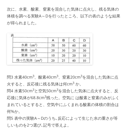
次に、水素、酸素、窒素を混合した気体に点火し、残る気体の
体積を調べる実験A～Dを行ったところ、以下の表のような結果
が得られました。
3
3
3
問3 水素40cm
、酸素40cm
、窒素20cm
を混合した気体に点
3
火すると、反応後に残る気体は何cm
か。
3
3
問4 水素50cm
と空気50cm
を混合した気体に点火すると、反
3
応後に気体が68.8cm
残った。空気に は酸素と窒素のみがふく
まれているとすると、空気中にふくまれる酸素の体積の割合は
何%か。
問5 表中の実験A～Dのうち､反応によって生じた水の重さが等
しいものを2つ選び､記号で答えよ。