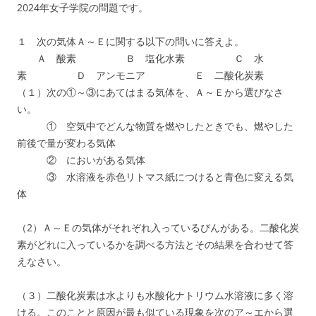
2024年女子学院の問題です。
１ 次の気体Ａ～Ｅに関する以下の問いに答えよ。
Ａ 酸素 Ｂ 塩化水素 Ｃ 水
素 Ｄ アンモニア Ｅ 二酸化炭素
（１）次の①～③にあてはまる気体を、Ａ～Ｅから選びなさ
い。
① 空気中でどんな物質を燃やしたときでも、燃やした
前後で量が変わる気体
② においがある気体
③ 水溶液を赤色リトマス紙につけると青色に変える気
体
（2）Ａ～Ｅの気体がそれぞれ入っているびんがある。二酸化炭
素がどれに入っているかを調べる方法とその結果を合わせて答
えなさい。
（３）二酸化炭素は水よりも水酸化ナトリウム水溶液に多く溶
ける。このことと原因が最も似ている現象を次のア～エから選