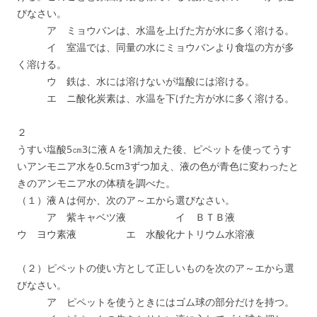
びなさい。
ア ミョウバンは、水温を上げた方が水に多く溶ける。
イ 室温では、同量の水にミョウバンより食塩の方が多
く溶ける。
ウ 鉄は、水には溶けないが塩酸には溶ける。
エ ニ酸化炭素は、水温を下げた方が水に多く溶ける。
２
うすい塩酸5㎝3に液Ａを1滴加えた後、ピペットを使ってうす
いアンモニア水を0.5cm3ずつ加え、液の色が青色に変わったと
きのアンモニア水の体積を調べた。
（１）液Ａは何か、次のア～エから選びなさい。
ア 紫キャベツ液 イ ＢＴＢ液
ウ ヨウ素液 エ 水酸化ナトリウム水溶液
（２）ピペットの使い方として正しいものを次のア～エから選
びなさい。
ア ピペットを使うときにはゴム球の部分だけを持つ。