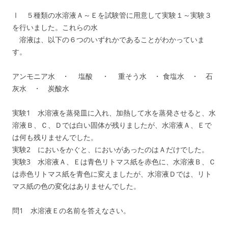
Ⅰ ５種類の水溶液Ａ～Ｅを試験管に用意して実験１～実験３
を行いました。これらの水
溶液は、以下の６つのいずれかであることがわかっていま
す。
アンモニア水 ・ 塩酸 ・ 重そう水 ・ 食塩水 ・ 石
灰水 ・ 炭酸水
実験1 水溶液を蒸発皿に入れ、加熱して水を蒸発させると、水
溶液Ｂ、Ｃ、Ｄでは白い固体が残りましたが、水溶液Ａ、Ｅで
は何も残りませんでした。
実験2 においをかぐと、においがあったのはＡだけでした。
実験3 水溶液Ａ、Ｅは青色リトマス紙を赤色に、水溶液Ｂ、Ｃ
は赤色リトマス紙を青色に変えましたが、水溶液Ｄでは、リト
マス紙の色の変化はありませんでした。
問1 水溶液Ｅの名前を答えなさい。