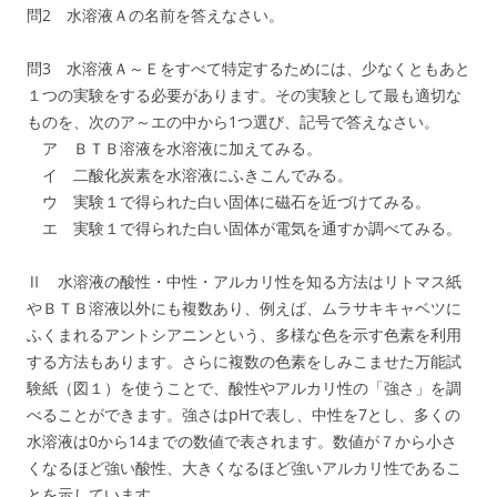
問2 水溶液Ａの名前を答えなさい。
問3 水溶液Ａ～Ｅをすべて特定するためには、少なくともあと
１つの実験をする必要があります。その実験として最も適切な
ものを、次のア～エの中から1つ選び、記号で答えなさい。
ア ＢＴＢ溶液を水溶液に加えてみる。
イ 二酸化炭素を水溶液にふきこんでみる。
ウ 実験１で得られた白い固体に磁石を近づけてみる。
エ 実験１で得られた白い固体が電気を通すか調べてみる。
Ⅱ 水溶液の酸性・中性・アルカリ性を知る方法はリトマス紙
やＢＴＢ溶液以外にも複数あり、例えば、ムラサキキャベツに
ふくまれるアントシアニンという、多様な色を示す色素を利用
する方法もあります。さらに複数の色素をしみこませた万能試
験紙（図１）を使うことで、酸性やアルカリ性の「強さ」を調
べることができます。強さはpHで表し、中性を7とし、多くの
水溶液は0から14までの数値で表されます。数値が７から小さ
くなるほど強い酸性、大きくなるほど強いアルカリ性であるこ
とを示しています。