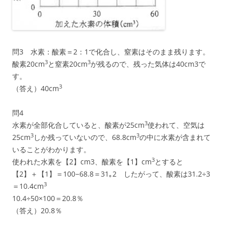
問3 水素：酸素＝2：1で化合し、窒素はそのまま残ります。
3
3
酸素20cm
と窒素20cm
が残るので、残った気体は40cm3で
す。
3
（答え）40cm
問4
3
水素が全部化合していると、酸素が25cm
使われて、空気は
3
3
25cm
しか残っていないので、68.8cm
の中に水素が含まれて
いることがわかります。
3
使われた水素を【2】cm3、酸素を【1】cm
とすると
【2】＋【1】＝100−68.8＝31｡2 したがって、酸素は31.2÷3
3
＝10.4cm
10.4÷50×100＝20.8％
（答え）20.8％