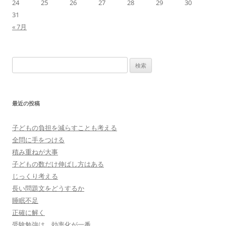
24
25
26
27
28
29
30
31
« 7月
検
索:
最近の投稿
子どもの負担を減らすことも考える
全問に手をつける
積み重ねが大事
子どもの数だけ伸ばし方はある
じっくり考える
長い問題文をどうするか
睡眠不足
正確に解く
受験勉強は、効率化が一番