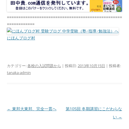
==================================================
============
にほんブログ村
カテゴリー:
各校の入試問題から
| 投稿日:
2013年10月15日
|
投稿者:
tanaka-admin
投
←
東邦大東邦、完全一貫へ
第105回 冬期講習にこだわらな
稿
い
→
ナ