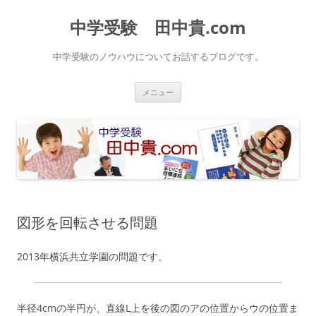
中学受験 田中貴.com
中学受験のノウハウについてお話するブログです。
コ
メニュー
ン
テ
ン
ツ
へ
ス
キ
ッ
プ
図形を回転させる問題
2013年横浜共立学園の問題です。
半径4cmの半円が、直線L上を後の図のアの位置からウの位置ま