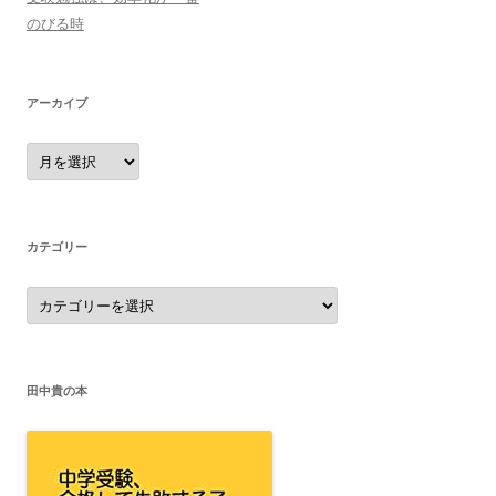
のびる時
アーカイブ
ア
ー
カ
イ
ブ
カテゴリー
カ
テ
ゴ
リ
ー
田中貴の本