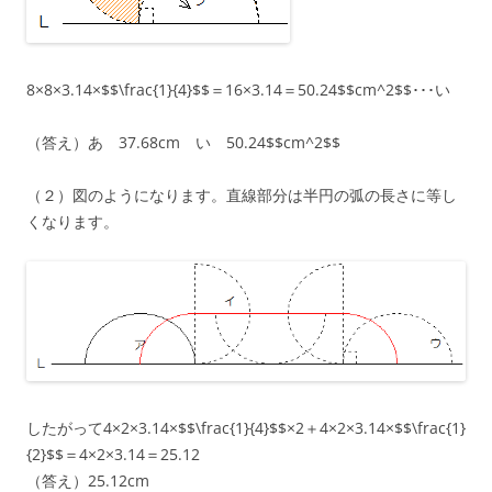
8×8×3.14×$$\frac{1}{4}$$＝16×3.14＝50.24$$cm^2$$･･･い
（答え）あ 37.68cm い 50.24$$cm^2$$
（２）図のようになります。直線部分は半円の弧の長さに等し
くなります。
したがって4×2×3.14×$$\frac{1}{4}$$×2＋4×2×3.14×$$\frac{1}
{2}$$＝4×2×3.14＝25.12
（答え）25.12cm