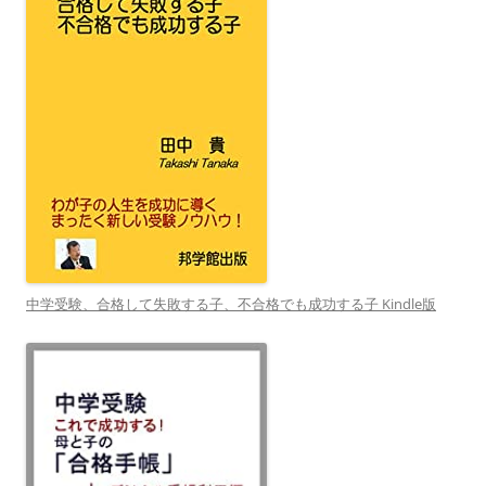
中学受験、合格して失敗する子、不合格でも成功する子 Kindle版