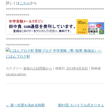
詳しくは
こちら
から
==================================================
============
==================================================
============
にほんブログ村
カテゴリー:
各校の入試問題から
| 投稿日:
2013年4月30日
|
投稿者:
tanaka-admin
投
←
第一志望を決める時期
第81回 スパイラル式カリキュ