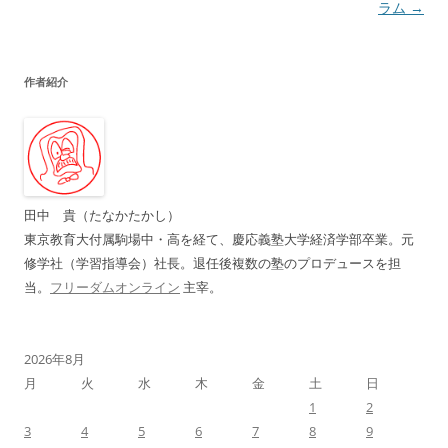
稿
ラム
→
ナ
ビ
作者紹介
ゲ
ー
シ
ョ
ン
田中 貴（たなかたかし）
東京教育大付属駒場中・高を経て、慶応義塾大学経済学部卒業。元
修学社（学習指導会）社長。退任後複数の塾のプロデュースを担
当。
フリーダムオンライン
主宰。
2026年8月
月
火
水
木
金
土
日
1
2
3
4
5
6
7
8
9