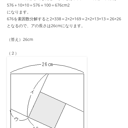
576＋10×10＝576＋100＝676cm2
になります。
676を素因数分解すると2×338＝2×2×169＝2×2×13×13＝26×26
となるので、アの長さは26cmになります。
（答え）26cm
（２）