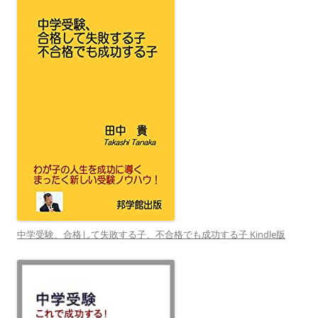
中学受験、合格して失敗する子、不合格でも成功する子 Kindle版