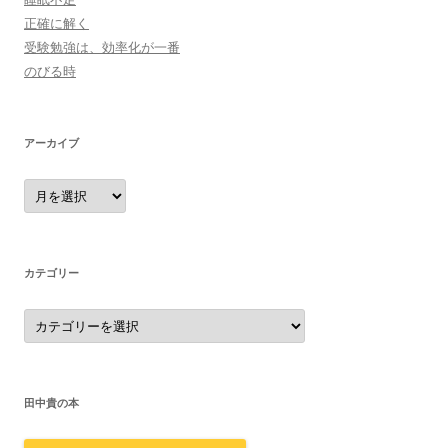
正確に解く
受験勉強は、効率化が一番
のびる時
アーカイブ
ア
ー
カ
イ
ブ
カテゴリー
カ
テ
ゴ
リ
ー
田中貴の本