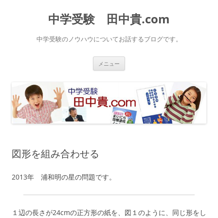
中学受験 田中貴.com
中学受験のノウハウについてお話するブログです。
コ
メニュー
ン
テ
ン
ツ
へ
ス
キ
ッ
プ
図形を組み合わせる
2013年 浦和明の星の問題です。
１辺の長さが24cmの正方形の紙を、図１のように、同じ形をし