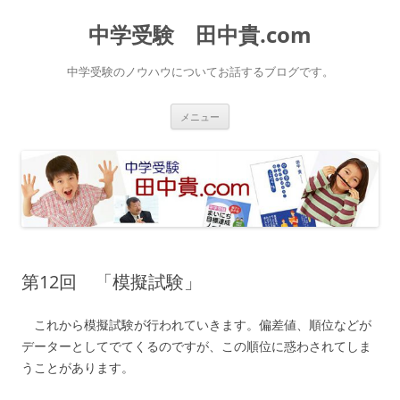
中学受験 田中貴.com
中学受験のノウハウについてお話するブログです。
コ
メニュー
ン
テ
ン
ツ
へ
ス
キ
ッ
プ
第12回 「模擬試験」
これから模擬試験が行われていきます。偏差値、順位などが
データーとしてでてくるのですが、この順位に惑わされてしま
うことがあります。