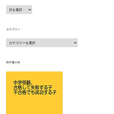
ア
ー
カ
イ
ブ
カテゴリー
カ
テ
ゴ
リ
ー
田中貴の本