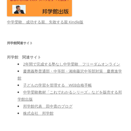
中学受験、成功する親、失敗する親 Kindle版
邦学館関連サイト
邦学館 関連サイト
2年間で完成する塾なし中学受験 フリーダムオンライン
慶應義塾普通部・中等部・湘南藤沢中等部対策 慶應進学
館
子どもの学習を管理する WEB合格手帳
中学受験教材「これでわかるシリーズ」などを販売する邦
学館出版
邦学館代表 田中貴のブログ
株式会社 邦学館