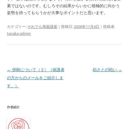
素ではないのです。むしろその結果からいかに積極的に向かう
姿勢を持ってもらうかが大事なポイントだと思います。
カテゴリー:
それでも母親講座
| 投稿日:
2006年11月4日
|
投稿者:
tanaka-admin
投
←
併願について（２）（保護者
幼さとの戦い
→
稿
の方からのメールをご紹介しま
ナ
す。）
ビ
ゲ
作者紹介
ー
シ
ョ