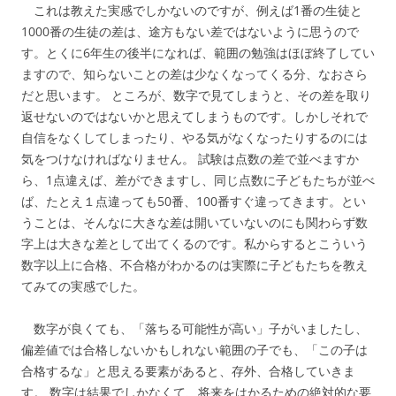
これは教えた実感でしかないのですが、例えば1番の生徒と
1000番の生徒の差は、途方もない差ではないように思うので
す。とくに6年生の後半になれば、範囲の勉強はほぼ終了してい
ますので、知らないことの差は少なくなってくる分、なおさら
だと思います。 ところが、数字で見てしまうと、その差を取り
返せないのではないかと思えてしまうものです。しかしそれで
自信をなくしてしまったり、やる気がなくなったりするのには
気をつけなければなりません。 試験は点数の差で並べますか
ら、1点違えば、差ができますし、同じ点数に子どもたちが並べ
ば、たとえ１点違っても50番、100番すぐ違ってきます。とい
うことは、そんなに大きな差は開いていないのにも関わらず数
字上は大きな差として出てくるのです。私からするとこういう
数字以上に合格、不合格がわかるのは実際に子どもたちを教え
てみての実感でした。
数字が良くても、「落ちる可能性が高い」子がいましたし、
偏差値では合格しないかもしれない範囲の子でも、「この子は
合格するな」と思える要素があると、存外、合格していきま
す。 数字は結果でしかなくて、将来をはかるための絶対的な要