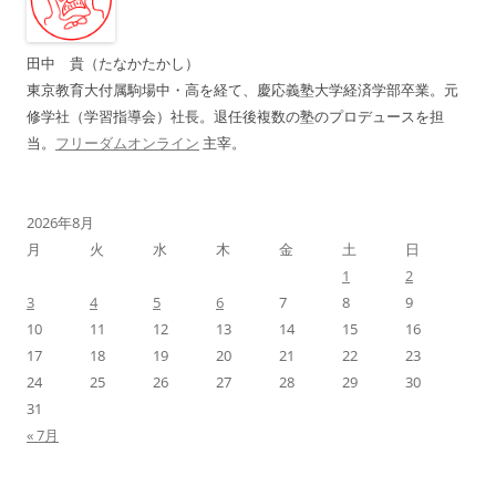
ン
田中 貴（たなかたかし）
東京教育大付属駒場中・高を経て、慶応義塾大学経済学部卒業。元
修学社（学習指導会）社長。退任後複数の塾のプロデュースを担
当。
フリーダムオンライン
主宰。
2026年8月
月
火
水
木
金
土
日
1
2
3
4
5
6
7
8
9
10
11
12
13
14
15
16
17
18
19
20
21
22
23
24
25
26
27
28
29
30
31
« 7月