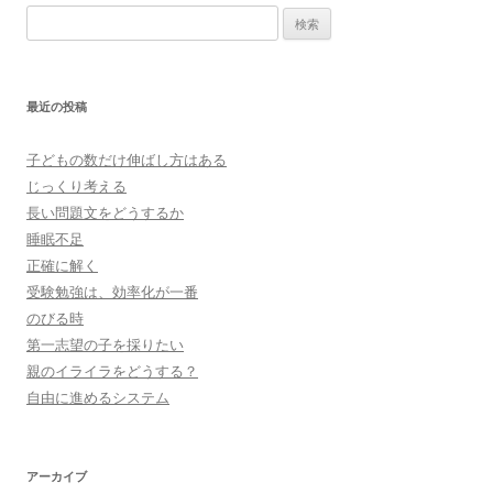
検
索:
最近の投稿
子どもの数だけ伸ばし方はある
じっくり考える
長い問題文をどうするか
睡眠不足
正確に解く
受験勉強は、効率化が一番
のびる時
第一志望の子を採りたい
親のイライラをどうする？
自由に進めるシステム
アーカイブ