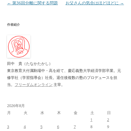
投
←
第36回分離に関する問題
お父さんの気合はほどほどに
→
稿
ナ
作者紹介
ビ
ゲ
ー
シ
ョ
田中 貴（たなかたかし）
ン
東京教育大付属駒場中・高を経て、慶応義塾大学経済学部卒業。元
修学社（学習指導会）社長。退任後複数の塾のプロデュースを担
当。
フリーダムオンライン
主宰。
2026年8月
月
火
水
木
金
土
日
1
2
3
4
5
6
7
8
9