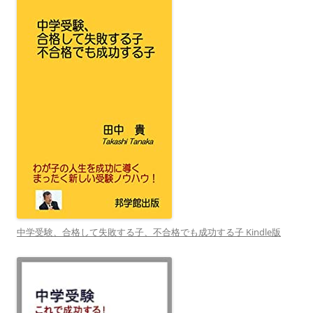
中学受験、合格して失敗する子、不合格でも成功する子 Kindle版