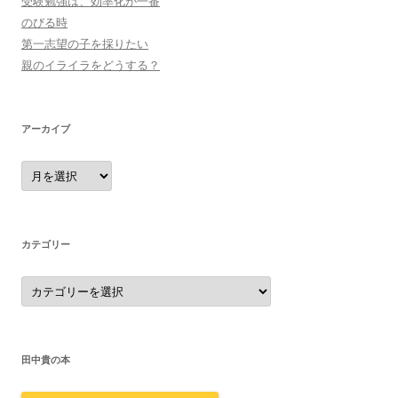
受験勉強は、効率化が一番
のびる時
第一志望の子を採りたい
親のイライラをどうする？
アーカイブ
ア
ー
カ
イ
ブ
カテゴリー
カ
テ
ゴ
リ
ー
田中貴の本