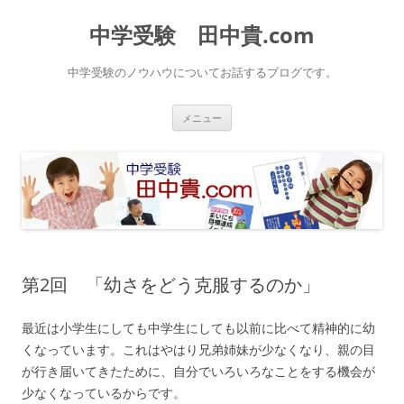
中学受験 田中貴.com
中学受験のノウハウについてお話するブログです。
コ
メニュー
ン
テ
ン
ツ
へ
ス
キ
ッ
プ
第2回 「幼さをどう克服するのか」
最近は小学生にしても中学生にしても以前に比べて精神的に幼
くなっています。これはやはり兄弟姉妹が少なくなり、親の目
が行き届いてきたために、自分でいろいろなことをする機会が
少なくなっているからです。