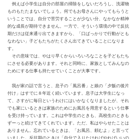
例えば小学生は自分の部屋の掃除をしないだろうし、洗濯物
ものもたたまないでしょう。何でもお母さんにやってもらうと
いうことでは、自分で苦労することが少ない分、なかなか精神
的な成長が期待できません。一方で、そういう環境の中で反抗
期だけは従来通り出てきますから、「口ばっかりで行動がとも
なわない」子どもたちがたくさん出てきていることになりま
す。
その意味では、やはり早くからいろいろなことを子どもたち
にさせる必要があります。それと同時に、家族としてみんなの
ためにする仕事も持たせていくことが大事です。
我が家の話で言うと、息子の「風呂番」と娘の「夕飯の後片
付け」はすでに８年近く続いています。息子は大学生になっ
て、さすがに毎日というわけにはいかなくなりましたが、それ
でも家にいるときは家族のためにお風呂を用意するという仕事
を受け持っています。これは中学生のときも、高校生のときも
ずーっと続けてきてくれています。ただ、私はやらせたことは
ありません。忘れているときは、「お風呂、頼むよ」と言って
いました。反抗期のときは「自分で入りたければやればいいの