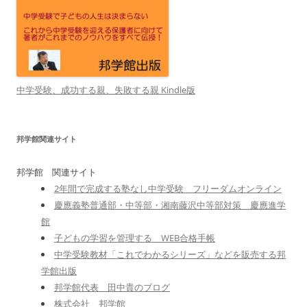
中学受験、成功する親、失敗する親 Kindle版
邦学館関連サイト
邦学館 関連サイト
2年間で完成する塾なし中学受験 フリーダムオンライン
慶應義塾普通部・中等部・湘南藤沢中等部対策 慶應進学
館
子どもの学習を管理する WEB合格手帳
中学受験教材「これでわかるシリーズ」などを販売する邦
学館出版
邦学館代表 田中貴のブログ
株式会社 邦学館