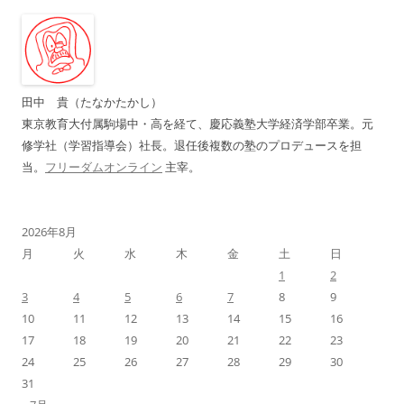
ゲ
ー
シ
ョ
田中 貴（たなかたかし）
ン
東京教育大付属駒場中・高を経て、慶応義塾大学経済学部卒業。元
修学社（学習指導会）社長。退任後複数の塾のプロデュースを担
当。
フリーダムオンライン
主宰。
2026年8月
月
火
水
木
金
土
日
1
2
3
4
5
6
7
8
9
10
11
12
13
14
15
16
17
18
19
20
21
22
23
24
25
26
27
28
29
30
31