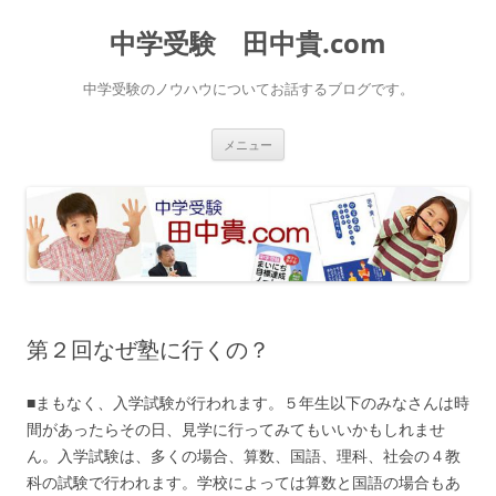
中学受験 田中貴.com
中学受験のノウハウについてお話するブログです。
コ
メニュー
ン
テ
ン
ツ
へ
ス
キ
ッ
プ
第２回なぜ塾に行くの？
■まもなく、入学試験が行われます。５年生以下のみなさんは時
間があったらその日、見学に行ってみてもいいかもしれませ
ん。入学試験は、多くの場合、算数、国語、理科、社会の４教
科の試験で行われます。学校によっては算数と国語の場合もあ