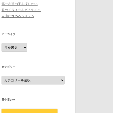
第一志望の子を採りたい
親のイライラをどうする？
自由に進めるシステム
アーカイブ
ア
ー
カ
イ
ブ
カテゴリー
カ
テ
ゴ
リ
ー
田中貴の本