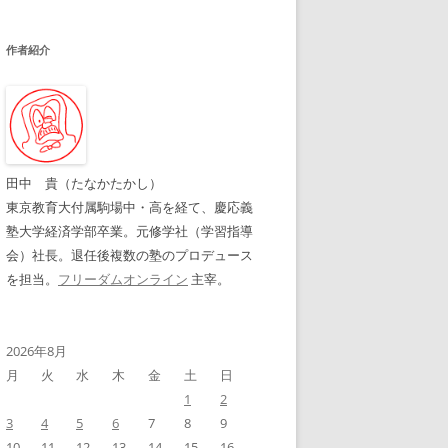
作者紹介
田中 貴（たなかたかし）
東京教育大付属駒場中・高を経て、慶応義
塾大学経済学部卒業。元修学社（学習指導
会）社長。退任後複数の塾のプロデュース
を担当。
フリーダムオンライン
主宰。
2026年8月
月
火
水
木
金
土
日
1
2
3
4
5
6
7
8
9
10
11
12
13
14
15
16