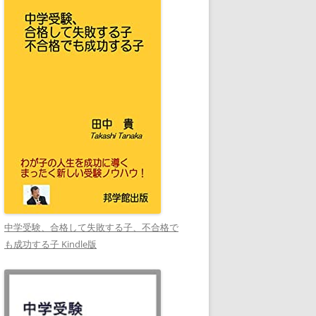
中学受験、合格して失敗する子、不合格で
も成功する子 Kindle版