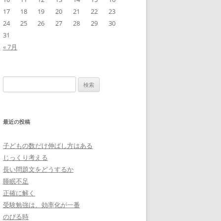
17
18
19
20
21
22
23
24
25
26
27
28
29
30
31
« 7月
検
索:
最近の投稿
子どもの数だけ伸ばし方はある
じっくり考える
長い問題文をどうするか
睡眠不足
正確に解く
受験勉強は、効率化が一番
のびる時