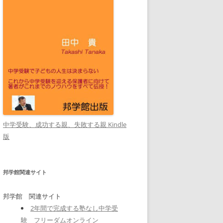
中学受験、成功する親、失敗する親 Kindle
版
邦学館関連サイト
邦学館 関連サイト
2年間で完成する塾なし中学受
験 フリーダムオンライン