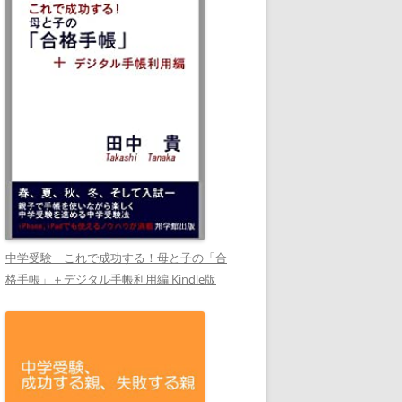
中学受験 これで成功する！母と子の「合
格手帳」＋デジタル手帳利用編 Kindle版