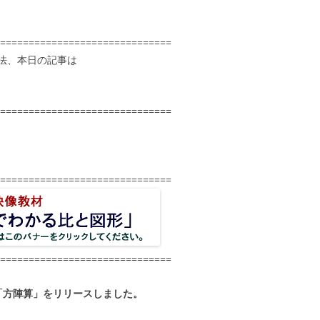
==============================
法、本日の記事は
==============================
==============================
==============================
「方陣算」をリリースしました。