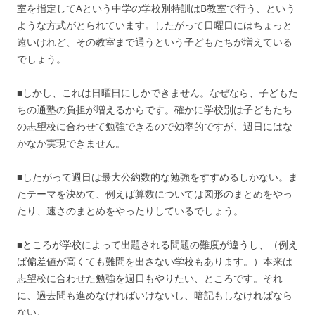
室を指定してAという中学の学校別特訓はB教室で行う、という
ような方式がとられています。したがって日曜日にはちょっと
遠いけれど、その教室まで通うという子どもたちが増えている
でしょう。
■しかし、これは日曜日にしかできません。なぜなら、子どもた
ちの通塾の負担が増えるからです。確かに学校別は子どもたち
の志望校に合わせて勉強できるので効率的ですが、週日にはな
かなか実現できません。
■したがって週日は最大公約数的な勉強をすすめるしかない。ま
たテーマを決めて、例えば算数については図形のまとめをやっ
たり、速さのまとめをやったりしているでしょう。
■ところが学校によって出題される問題の難度が違うし、（例え
ば偏差値が高くても難問を出さない学校もあります。）本来は
志望校に合わせた勉強を週日もやりたい、ところです。それ
に、過去問も進めなければいけないし、暗記もしなければなら
ない。