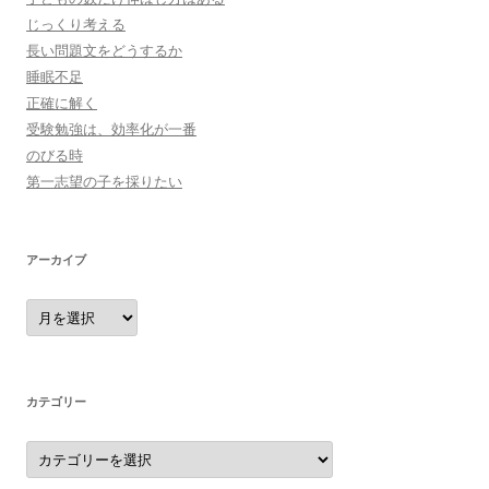
じっくり考える
長い問題文をどうするか
睡眠不足
正確に解く
受験勉強は、効率化が一番
のびる時
第一志望の子を採りたい
アーカイブ
ア
ー
カ
イ
ブ
カテゴリー
カ
テ
ゴ