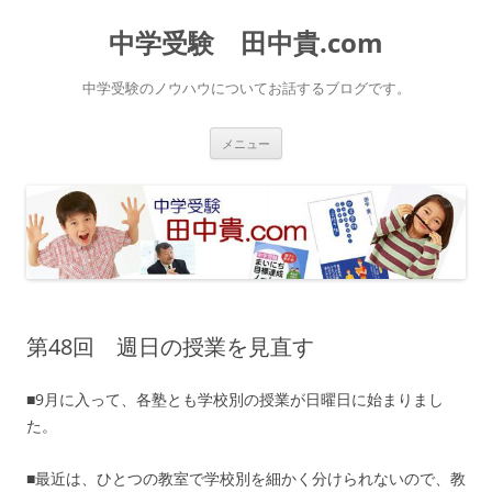
中学受験 田中貴.com
中学受験のノウハウについてお話するブログです。
コ
メニュー
ン
テ
ン
ツ
へ
ス
キ
ッ
プ
第48回 週日の授業を見直す
■9月に入って、各塾とも学校別の授業が日曜日に始まりまし
た。
■最近は、ひとつの教室で学校別を細かく分けられないので、教