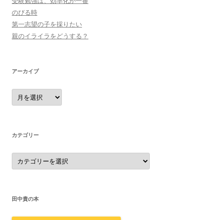
受験勉強は、効率化が一番
のびる時
第一志望の子を採りたい
親のイライラをどうする？
アーカイブ
ア
ー
カ
イ
ブ
カテゴリー
カ
テ
ゴ
リ
ー
田中貴の本