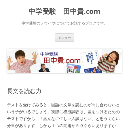
中学受験 田中貴.com
中学受験のノウハウについてお話するブログです。
コ
メニュー
ン
テ
ン
ツ
へ
ス
キ
ッ
プ
長文を読む力
テストを受けてみると、国語の文章を読むのが間に合わないと
いう子がいるでしょう。実際に模擬試験は、差をつけるための
テストですから、「あんなに忙しい入試はない」と思うくらい
分量があります。しかも１つの問題が５点ぐらいありますか