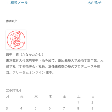
投
←
相談メール
あがる子
→
稿
ナ
作者紹介
ビ
ゲ
ー
シ
ョ
田中 貴（たなかたかし）
ン
東京教育大付属駒場中・高を経て、慶応義塾大学経済学部卒業。元
修学社（学習指導会）社長。退任後複数の塾のプロデュースを担
当。
フリーダムオンライン
主宰。
2026年8月
月
火
水
木
金
土
日
1
2
3
4
5
6
7
8
9