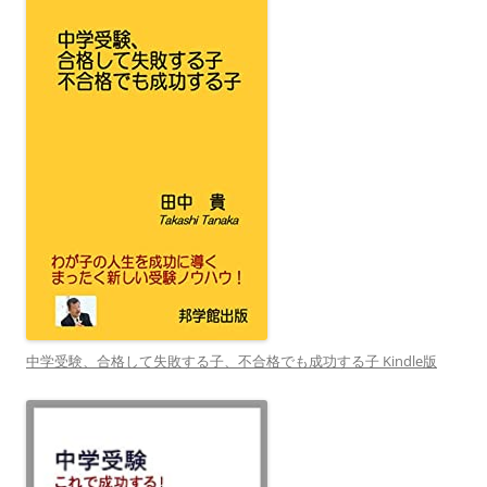
中学受験、合格して失敗する子、不合格でも成功する子 Kindle版