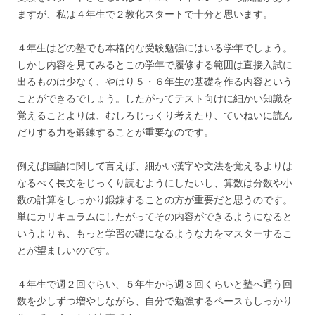
ますが、私は４年生で２教化スタートで十分と思います。
４年生はどの塾でも本格的な受験勉強にはいる学年でしょう。
しかし内容を見てみるとこの学年で履修する範囲は直接入試に
出るものは少なく、やはり５・６年生の基礎を作る内容という
ことができるでしょう。したがってテスト向けに細かい知識を
覚えることよりは、むしろじっくり考えたり、ていねいに読ん
だりする力を鍛錬することが重要なのです。
例えば国語に関して言えば、細かい漢字や文法を覚えるよりは
なるべく長文をじっくり読むようにしたいし、算数は分数や小
数の計算をしっかり鍛錬することの方が重要だと思うのです。
単にカリキュラムにしたがってその内容ができるようになると
いうよりも、もっと学習の礎になるような力をマスターするこ
とが望ましいのです。
４年生で週２回ぐらい、５年生から週３回くらいと塾へ通う回
数を少しずつ増やしながら、自分で勉強するペースもしっかり