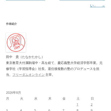
稿
い」
→
ナ
ビ
作者紹介
ゲ
ー
シ
ョ
ン
田中 貴（たなかたかし）
東京教育大付属駒場中・高を経て、慶応義塾大学経済学部卒業。元
修学社（学習指導会）社長。退任後複数の塾のプロデュースを担
当。
フリーダムオンライン
主宰。
2026年8月
月
火
水
木
金
土
日
1
2
3
4
5
6
7
8
9