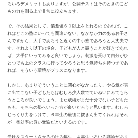
ろいろデメリットもありますが、公開テストはそのときのこど
もの力を測る上で非常に役立ちます。
で、その結果として、偏差値６０以上をとれるのであれば、こ
れはどこの塾にいっても間違いない、なかなか力のあるお子さ
んですから、大手であろうと近くの中小塾であろうと大丈夫で
す。それより以下の場合、子どもが人と競うことが好きであれ
ば、大手にいってみると良いでしょう。刺激を受けて自分がひ
とつでも上のクラスに行ってやろうと思う気持ちを持つ子であ
れば、そういう環境がプラスになります。
しかし、あまりそういうことに関心がなかったり、やる気が表
に出てこない子どもたちはむしろ少人数でていねいにみてもら
うところが良いでしょう。また成績がまだ十分でない子どもた
ちも、そちらの塾へいった方が良いだろうと思います。むしろ
じっくり力をつけて、６年生の最後に抜きん出てくれればそれ
が一番効率の良い受験だといえるのです。
受験をスタートさせるのは３年生、４年生いろいろ議論があり