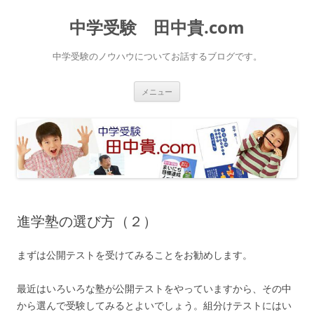
中学受験 田中貴.com
中学受験のノウハウについてお話するブログです。
コ
メニュー
ン
テ
ン
ツ
へ
ス
キ
ッ
プ
進学塾の選び方（２）
まずは公開テストを受けてみることをお勧めします。
最近はいろいろな塾が公開テストをやっていますから、その中
から選んで受験してみるとよいでしょう。組分けテストにはい