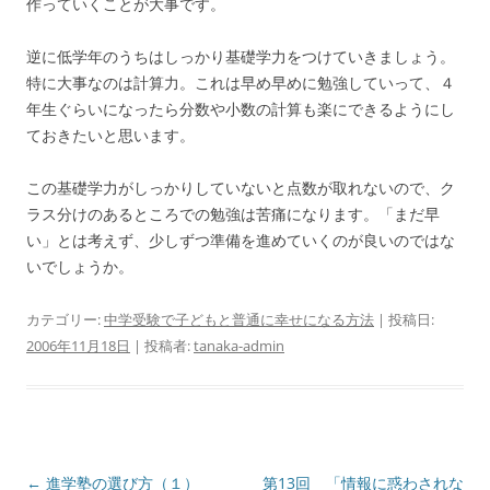
作っていくことが大事です。
逆に低学年のうちはしっかり基礎学力をつけていきましょう。
特に大事なのは計算力。これは早め早めに勉強していって、４
年生ぐらいになったら分数や小数の計算も楽にできるようにし
ておきたいと思います。
この基礎学力がしっかりしていないと点数が取れないので、ク
ラス分けのあるところでの勉強は苦痛になります。「まだ早
い」とは考えず、少しずつ準備を進めていくのが良いのではな
いでしょうか。
カテゴリー:
中学受験で子どもと普通に幸せになる方法
| 投稿日:
2006年11月18日
|
投稿者:
tanaka-admin
投
←
進学塾の選び方（１）
第13回 「情報に惑わされな