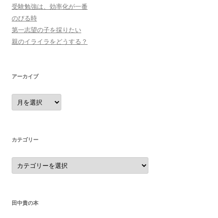
受験勉強は、効率化が一番
のびる時
第一志望の子を採りたい
親のイライラをどうする？
アーカイブ
ア
ー
カ
イ
ブ
カテゴリー
カ
テ
ゴ
リ
ー
田中貴の本