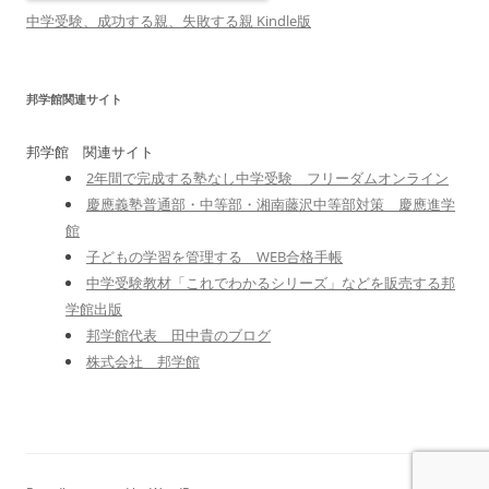
中学受験、成功する親、失敗する親 Kindle版
邦学館関連サイト
邦学館 関連サイト
2年間で完成する塾なし中学受験 フリーダムオンライン
慶應義塾普通部・中等部・湘南藤沢中等部対策 慶應進学
館
子どもの学習を管理する WEB合格手帳
中学受験教材「これでわかるシリーズ」などを販売する邦
学館出版
邦学館代表 田中貴のブログ
株式会社 邦学館