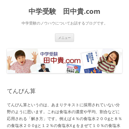
中学受験 田中貴.com
中学受験のノウハウについてお話するブログです。
コ
メニュー
ン
テ
ン
ツ
へ
ス
キ
ッ
プ
てんびん算
てんびん算というのは、あまりテキストに採用されていない分
野のように思います。これは食塩水の濃度や平均、割合などに
応用される「解き方」です。例えば４％の食塩水２００gと８％
の食塩水２００gと１２％の食塩水Xｇをまぜて１０％の食塩水