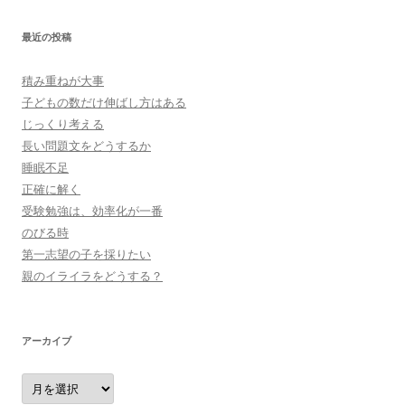
最近の投稿
積み重ねが大事
子どもの数だけ伸ばし方はある
じっくり考える
長い問題文をどうするか
睡眠不足
正確に解く
受験勉強は、効率化が一番
のびる時
第一志望の子を採りたい
親のイライラをどうする？
アーカイブ
ア
ー
カ