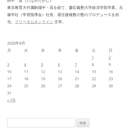
田中 貴（たなかたかし）
ン
東京教育大付属駒場中・高を経て、慶応義塾大学経済学部卒業。元
修学社（学習指導会）社長。退任後複数の塾のプロデュースを担
当。
フリーダムオンライン
主宰。
2026年8月
月
火
水
木
金
土
日
1
2
3
4
5
6
7
8
9
10
11
12
13
14
15
16
17
18
19
20
21
22
23
24
25
26
27
28
29
30
31
« 7月
検
索: