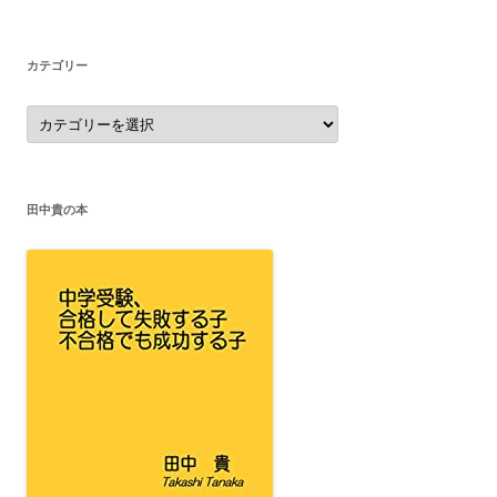
イ
ブ
カテゴリー
カ
テ
ゴ
リ
ー
田中貴の本