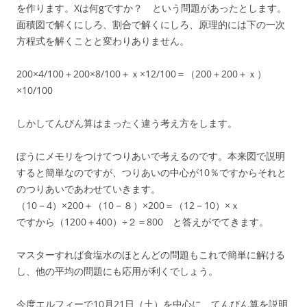
を作ります。Xは何gですか？ という問題があったとします。
面積図で解くにしろ、割合で解くにしろ、原理的には下の一次
方程式を解くことと変わりありません。
200×4/100＋200×8/100＋ｘ×12/100＝（200＋200＋ｘ）
×10/100
しかしてんびん算はまったく違う考え方をします。
ぼうにメモリをつけてつりあいで考えるのです。本来図で説明
すると簡単なのですが、つりあいの中心が10％ですからそれと
のつりあいであわせていきます。
（10－4）×200＋（10－８）×200＝（12－10）×ｘ
ですから（1200＋400）÷２＝800 と答えがでてきます。
マスターすれば食塩水のほとんどの問題もこれで簡単に解ける
し、他の平均の問題にも応用が利くでしょう。
今度エルフィーで10月21日（土）を中心に、てんびん算を説明