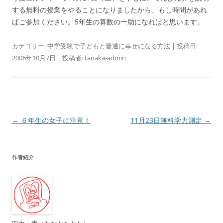
する無料の授業をやることになりましたから、もし時間があれ
ばご参加ください。5年生の算数の一助になればと思います。
カテゴリー:
中学受験で子どもと普通に幸せになる方法
| 投稿日:
2006年10月7日
|
投稿者:
tanaka-admin
投
←
６年生の女子に注意！
11月23日無料学力測定
→
稿
ナ
作者紹介
ビ
ゲ
ー
シ
ョ