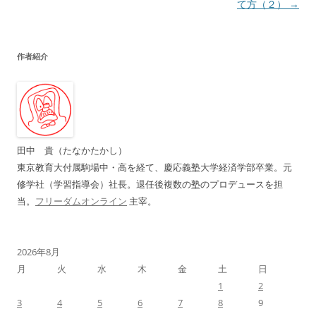
稿
て方（２）
→
ナ
ビ
作者紹介
ゲ
ー
シ
ョ
ン
田中 貴（たなかたかし）
東京教育大付属駒場中・高を経て、慶応義塾大学経済学部卒業。元
修学社（学習指導会）社長。退任後複数の塾のプロデュースを担
当。
フリーダムオンライン
主宰。
2026年8月
月
火
水
木
金
土
日
1
2
3
4
5
6
7
8
9