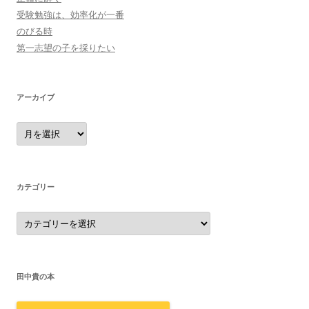
受験勉強は、効率化が一番
のびる時
第一志望の子を採りたい
アーカイブ
ア
ー
カ
イ
ブ
カテゴリー
カ
テ
ゴ
リ
ー
田中貴の本