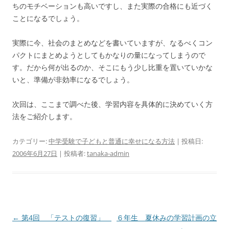
ちのモチベーションも高いですし、また実際の合格にも近づく
ことになるでしょう。
実際に今、社会のまとめなどを書いていますが、なるべくコン
パクトにまとめようとしてもかなりの量になってしまうので
す。だから何が出るのか、そこにもう少し比重を置いていかな
いと、準備が非効率になるでしょう。
次回は、ここまで調べた後、学習内容を具体的に決めていく方
法をご紹介します。
カテゴリー:
中学受験で子どもと普通に幸せになる方法
| 投稿日:
2006年6月27日
|
投稿者:
tanaka-admin
投
←
第4回 「テストの復習」
６年生 夏休みの学習計画の立