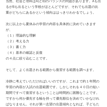
当然、社会と理科はA)とB)のバランスの問題があります。Aも出
るがBも出るという学校がほとんどですが、それでも出題の比
重がどちらにあるかという傾向ははっきりわかるでしょう。
次に以上から夏休みの学習の内容を具体的に決めていきます
が、
（１）理論的な理解
（２）考える力
（３）書く力
（４）基本の確認と反復
の４点に絞り込むことです。
そして、よく出題される範囲から復習する範囲を調べます。
冷静に考えていただければいいのですが、これまで約１年間の
学習の内容が入試の出題範囲です。しかしそれを４０日の短い
期間ですべて復習するということは時間的に困難なことです。
ですから何か優先する軸を持って優先順位を決めていかなけれ
ばなりません。それが第一志望の出題傾向となれば、子どもた