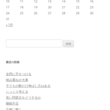
10
11
12
13
14
15
16
17
18
19
20
21
22
23
24
25
26
27
28
29
30
31
« 7月
検
索:
最近の投稿
全問に手をつける
積み重ねが大事
子どもの数だけ伸ばし方はある
じっくり考える
長い問題文をどうするか
睡眠不足
正確に解く