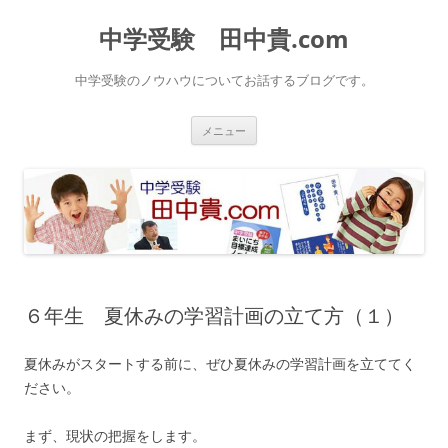
中学受験 田中貴.com
中学受験のノウハウについてお話するブログです。
コ
メニュー
ン
テ
ン
ツ
へ
ス
キ
ッ
プ
６年生 夏休みの学習計画の立て方（１）
夏休みがスタートする前に、ぜひ夏休みの学習計画を立ててく
ださい。
まず、現状の把握をします。