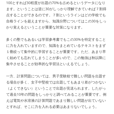
100とすれば30程度が出題の70%を占めるというデータになり
ます。ということは逆に30がしっかり理解できていれば７割得
点することができるのです。７割というラインはどの学校でも
合格ラインを超えますから、知識分野についてはこの30をしっ
かり覚えるということが重要な対策になります。
多くの塾でもあるいは学習参考書でもこの30%を特定すること
に力を入れていますので、知識をまとめているテキストをまず
１冊絞って集中的に学習することが重要です。ただ、あまり早
く始めても忘れてしまうことが多いので、この勉強は秋以降に
集中させることが効率的な学習法といえるでしょう。
一方、計算問題については、男子受験校で難しい問題を出題す
る場合が多く、女子中堅校では出題してもあまり差がつかない
（よくできない）ということで出題が見送られます。したがっ
て過去10年の問題をしっかりと調べてみることが重要です。例
えば電気や水溶液の計算問題であまり難しい問題が出ていない
とすれば、そこに力を入れる必要はあまりないでしょう。