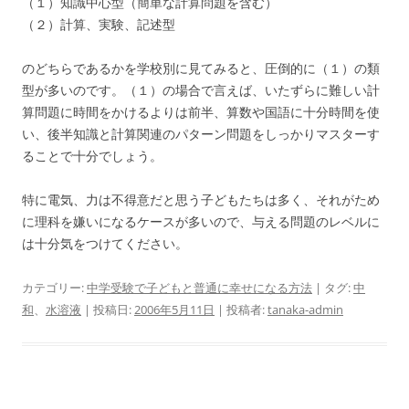
（１）知識中心型（簡単な計算問題を含む）
（２）計算、実験、記述型
のどちらであるかを学校別に見てみると、圧倒的に（１）の類
型が多いのです。（１）の場合で言えば、いたずらに難しい計
算問題に時間をかけるよりは前半、算数や国語に十分時間を使
い、後半知識と計算関連のパターン問題をしっかりマスターす
ることで十分でしょう。
特に電気、力は不得意だと思う子どもたちは多く、それがため
に理科を嫌いになるケースが多いので、与える問題のレベルに
は十分気をつけてください。
カテゴリー:
中学受験で子どもと普通に幸せになる方法
| タグ:
中
和
、
水溶液
| 投稿日:
2006年5月11日
|
投稿者:
tanaka-admin