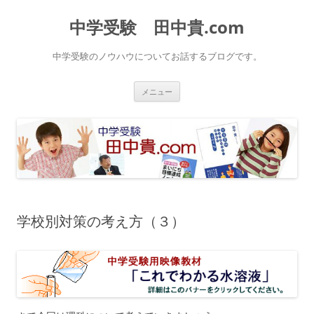
中学受験 田中貴.com
中学受験のノウハウについてお話するブログです。
コ
メニュー
ン
テ
ン
ツ
へ
ス
キ
ッ
プ
学校別対策の考え方（３）