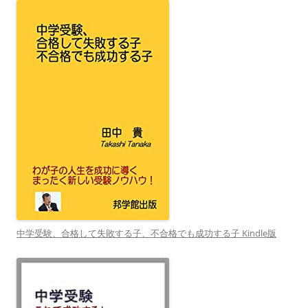
中学受験、合格して失敗する子、不合格でも成功する子 Kindle版