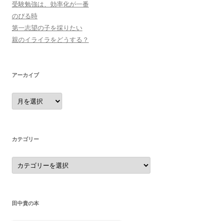
受験勉強は、効率化が一番
のびる時
第一志望の子を採りたい
親のイライラをどうする？
アーカイブ
ア
ー
カ
イ
ブ
カテゴリー
カ
テ
ゴ
リ
ー
田中貴の本