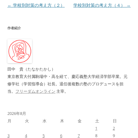
投
←
学校別対策の考え方（２）
学校別対策の考え方（４）
→
稿
ナ
作者紹介
ビ
ゲ
ー
シ
ョ
田中 貴（たなかたかし）
ン
東京教育大付属駒場中・高を経て、慶応義塾大学経済学部卒業。元
修学社（学習指導会）社長。退任後複数の塾のプロデュースを担
当。
フリーダムオンライン
主宰。
2026年8月
月
火
水
木
金
土
日
1
2
3
4
5
6
7
8
9