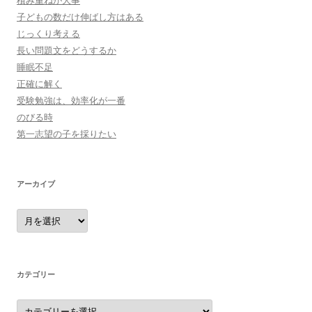
積み重ねが大事
子どもの数だけ伸ばし方はある
じっくり考える
長い問題文をどうするか
睡眠不足
正確に解く
受験勉強は、効率化が一番
のびる時
第一志望の子を採りたい
アーカイブ
ア
ー
カ
イ
ブ
カテゴリー
カ