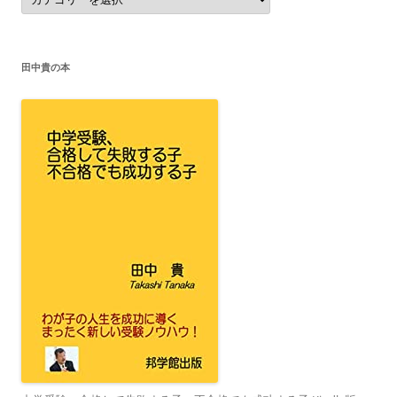
テ
ゴ
リ
ー
田中貴の本