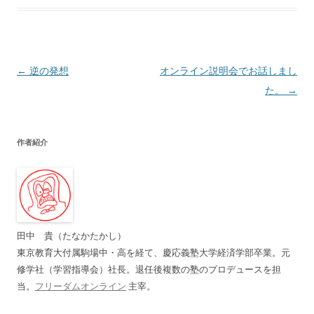
投
←
逆の発想
オンライン説明会でお話しまし
稿
た。
→
ナ
ビ
作者紹介
ゲ
ー
シ
ョ
ン
田中 貴（たなかたかし）
東京教育大付属駒場中・高を経て、慶応義塾大学経済学部卒業。元
修学社（学習指導会）社長。退任後複数の塾のプロデュースを担
当。
フリーダムオンライン
主宰。