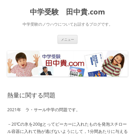
中学受験 田中貴.com
中学受験のノウハウについてお話するブログです。
コ
メニュー
ン
テ
ン
ツ
へ
ス
キ
ッ
プ
熱量に関する問題
2021年 ラ・サール中学の問題です。
－20℃の氷を200gとってビーカーに入れたものを発泡スチロー
ル容器に入れて熱が逃げないようにして，1分間あたりに与える