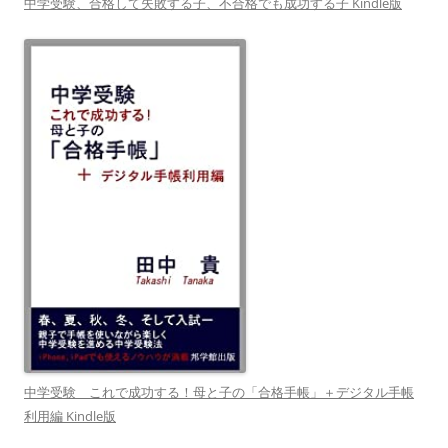
中学受験、合格して失敗する子、不合格でも成功する子 Kindle版
中学受験 これで成功する！母と子の「合格手帳」＋デジタル手帳
利用編 Kindle版