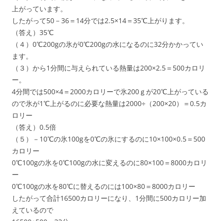
上がっています。
したがって50－36＝14分では2.5×14＝35℃上がります。
（答え）35℃
（４）0℃200gの氷が0℃200gの水になるのに32分かかってい
ます。
（３）から1分間に与えられている熱量は200×2.5＝500カロリ
ー。
4分間では500×4＝2000カロリーで氷200ｇが20℃上がっている
ので氷が1℃上がるのに必要な熱量は2000÷（200×20）＝0.5カ
ロリー
（答え）0.5倍
（５）－10℃の氷100gを0℃の氷にするのに10×100×0.5＝500
カロリー
0℃100gの氷を0℃100gの水に変えるのに80×100＝8000カロリ
ー
0℃100gの水を80℃に替えるのには100×80＝8000カロリー
したがって合計16500カロリーになり、1分間に500カロリー加
えているので