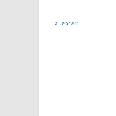
投
←
楽しみな1週間
稿
ナ
ビ
ゲ
ー
シ
ョ
ン