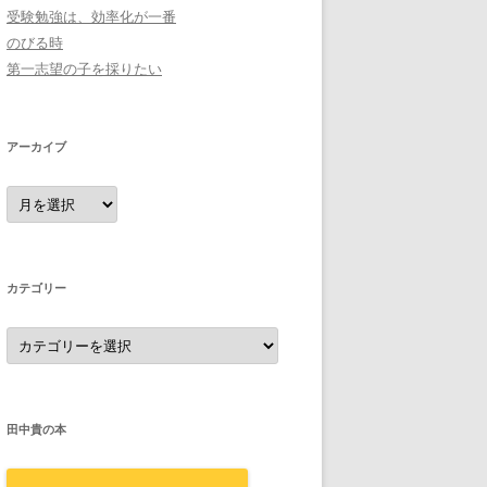
受験勉強は、効率化が一番
のびる時
第一志望の子を採りたい
アーカイブ
ア
ー
カ
イ
ブ
カテゴリー
カ
テ
ゴ
リ
ー
田中貴の本