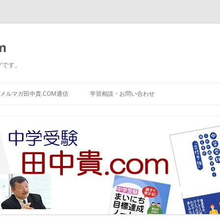
m
グです。
コ
ン
メルマガ田中貴.COM通信
学習相談・お問い合わせ
テ
ン
ツ
へ
ス
キ
ッ
プ