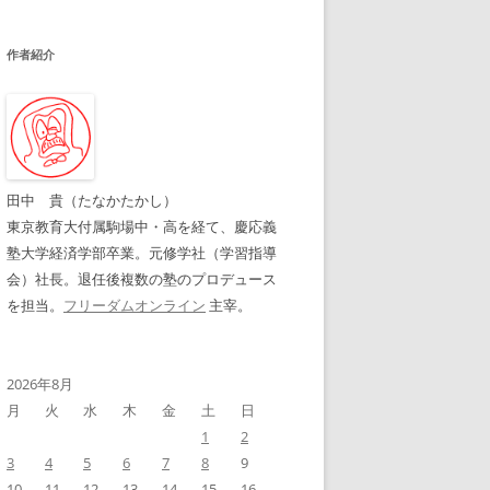
作者紹介
田中 貴（たなかたかし）
東京教育大付属駒場中・高を経て、慶応義
塾大学経済学部卒業。元修学社（学習指導
会）社長。退任後複数の塾のプロデュース
を担当。
フリーダムオンライン
主宰。
2026年8月
月
火
水
木
金
土
日
1
2
3
4
5
6
7
8
9
10
11
12
13
14
15
16