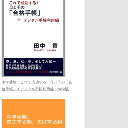
中学受験 これで成功する！母と子の「合
格手帳」＋デジタル手帳利用編 Kindle版