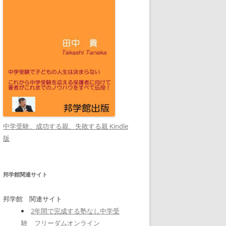
中学受験、成功する親、失敗する親 Kindle
版
邦学館関連サイト
邦学館 関連サイト
2年間で完成する塾なし中学受
験 フリーダムオンライン