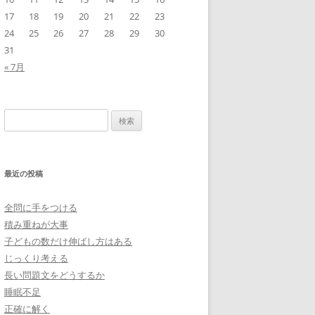
17
18
19
20
21
22
23
24
25
26
27
28
29
30
31
« 7月
検
索:
最近の投稿
全問に手をつける
積み重ねが大事
子どもの数だけ伸ばし方はある
じっくり考える
長い問題文をどうするか
睡眠不足
正確に解く