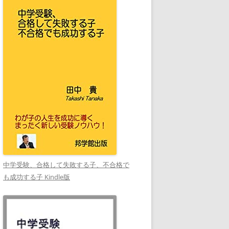
中学受験、合格して失敗する子、不合格で
も成功する子 Kindle版