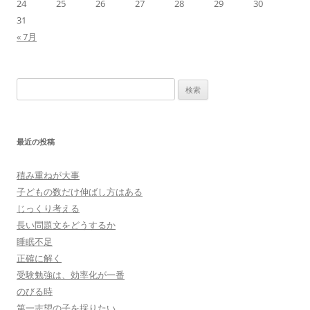
24
25
26
27
28
29
30
31
« 7月
検
索:
最近の投稿
積み重ねが大事
子どもの数だけ伸ばし方はある
じっくり考える
長い問題文をどうするか
睡眠不足
正確に解く
受験勉強は、効率化が一番
のびる時
第一志望の子を採りたい