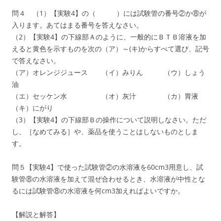
問４ （1）【実験4】の（ ）には試験管の番号②か⑧が
入ります。あてはまる番号を答えなさい。
（2）【実験4】の下線部Ａのように、一般的にＢＴＢ溶液を加
えると黄色を示すものを次の（ア）～(キ)からすべて選び、記号
で答えなさい。
（ア）オレンジジュース （イ）みりん （ウ）しょう
油
（エ）セッケン水 （オ）灰汁 （カ）胃液
（キ）にがり
（3）【実験4】の下線部Ｂの操作について説明しなさい。ただ
し、［なめてみる］や、薬品を使うことはしないものとしま
す。
問５【実験4】で使った試験管②の水溶液を60cm3用意し、試
験管⑧の水溶液を加えて混ぜ合わせるとき、水溶液が中性とな
るには試験管⑧の水溶液を何cm3加えればよいですか。
【解説と解答】