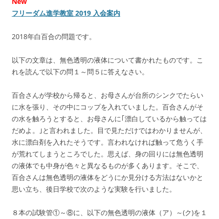
New
フリーダム進学教室 2019 入会案内
2018年白百合の問題です。
以下の文章は、無色透明の液体について書かれたものです。こ
れを読んで以下の問１～問５に答えなさい。
百合さんが学校から帰ると、お母さんが台所のシンクでたらい
に水を張り、その中にコップを入れていました。百合さんがそ
の水を触ろうとすると、お母さんに｢漂白しているから触っては
だめよ。｣と言われました。目で見ただけではわかりませんが、
水に漂白剤を入れたそうです。言われなければ触って危うく手
が荒れてしまうところでした。思えば、身の回りには無色透明
の液体でも中身が色々と異なるものが多くあります。そこで、
百合さんは無色透明の液体をどうにか見分ける方法はないかと
思い立ち、後日学校で次のような実験を行いました。
８本の試験管①～⑧に、以下の無色透明の液体（ア）～(ク)を１