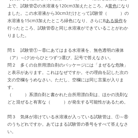
上で、試験管②の水溶液を120cm3加えたところ、A
黄色
になり
ました。この水溶液から30cm3だけとって試験管（ ）の
水溶液を15cm3加えたところ緑色になり、さらにB
ある操作
を
行ったところ、試験管⑥と同じ水溶液ができていることがわか
りました。
問１ 試験管①～⑧にあてはまる水溶液を、無色透明の液体
（ア）～(ク)からひとつずつ選び、記号で答えなさい。
問２ 多くの台所用漂白剤のパッケージには「まぜるな危険」
と表示があります。これはなぜですか。その理由を記した次の
文の空欄をうめなさい。ただし、空欄には同じ言葉が入りま
す。
（ ）系漂白剤と書かれた台所用漂白剤は、ほかの洗剤な
どと混ぜると有害な（ ）が発生する可能性があるため。
問３ 気体が溶けている水溶液が入っている試験管は、①～⑧
のうちどれですか。あてはまる試験管の香号をすべて答えなさ
い。