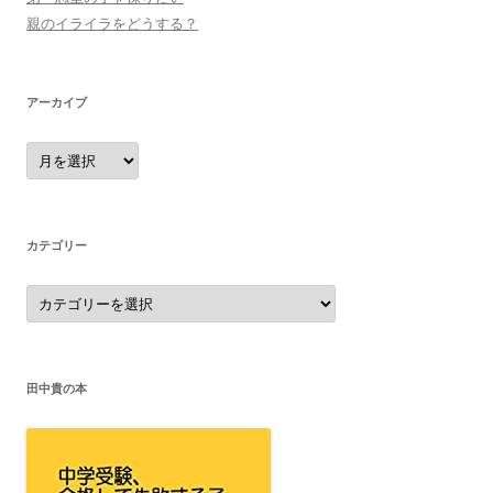
親のイライラをどうする？
アーカイブ
ア
ー
カ
イ
ブ
カテゴリー
カ
テ
ゴ
リ
ー
田中貴の本