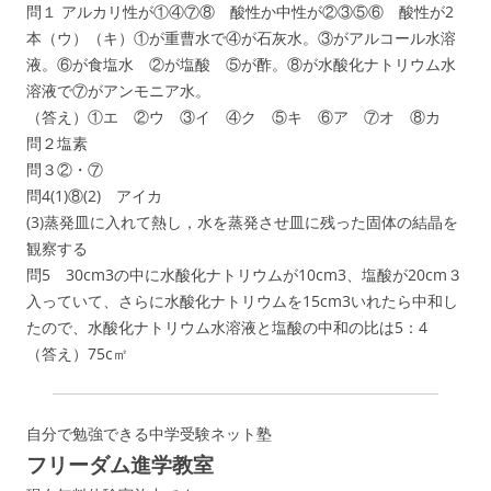
問１ アルカリ性が①④⑦⑧ 酸性か中性が②③⑤⑥ 酸性が2
本（ウ）（キ）①が重曹水で④が石灰水。③がアルコール水溶
液。⑥が食塩水 ②が塩酸 ⑤が酢。⑧が水酸化ナトリウム水
溶液で⑦がアンモニア水。
（答え）①エ ②ウ ③イ ④ク ⑤キ ⑥ア ⑦オ ⑧カ
問２塩素
問３②・⑦
問4(1)⑧(2) アイカ
(3)蒸発皿に入れて熱し，水を蒸発させ皿に残った固体の結晶を
観察する
問5 30cm3の中に水酸化ナトリウムが10cm3、塩酸が20cm３
入っていて、さらに水酸化ナトリウムを15cm3いれたら中和し
たので、水酸化ナトリウム水溶液と塩酸の中和の比は5：4
（答え）75c㎡
自分で勉強できる中学受験ネット塾
フリーダム進学教室