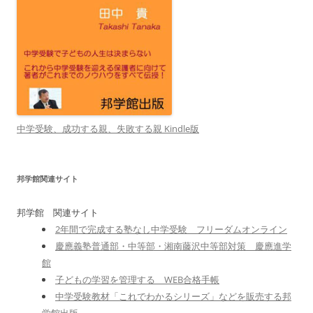
中学受験、成功する親、失敗する親 Kindle版
邦学館関連サイト
邦学館 関連サイト
2年間で完成する塾なし中学受験 フリーダムオンライン
慶應義塾普通部・中等部・湘南藤沢中等部対策 慶應進学
館
子どもの学習を管理する WEB合格手帳
中学受験教材「これでわかるシリーズ」などを販売する邦
学館出版