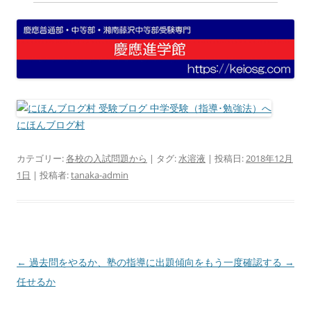
にほんブログ村
カテゴリー:
各校の入試問題から
| タグ:
水溶液
| 投稿日:
2018年12月
1日
|
投稿者:
tanaka-admin
投
←
過去問をやるか、塾の指導に
出題傾向をもう一度確認する
→
稿
任せるか
ナ