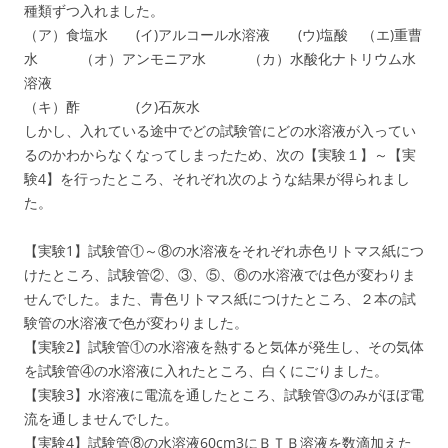
種類ずつ入れました。
（ア）食塩水 (イ)アルコール水溶液 (ウ)塩酸 （エ)重曹
水 （オ）アンモニア水 （カ）水酸化ナトリウム水
溶液
（キ）酢 (ク)石灰水
しかし、入れている途中でどの試験管にどの水溶液が入ってい
るのかわからなくなってしまったため、次の【実験１】～【実
験4】を行ったところ、それぞれ次のような結果が得られまし
た。
【実験1】試験管①～⑧の水溶液をそれぞれ赤色リトマス紙につ
けたところ、試験管②、③、⑤、⑥の水溶液では色が変わりま
せんでした。また、青色リトマス紙につけたところ、２本の試
験管の水溶液で色が変わりました。
【実験2】試験管①の水溶液を熱すると気体が発生し、その気体
を試験管④の水溶液に入れたところ、白くにごりました。
【実験3】水溶液に電流を通したところ、試験管③のみがほぼ電
流を通しませんでした。
【実験4】試験管⑧の水溶液60cm3にＢＴＢ溶液を数滴加えた