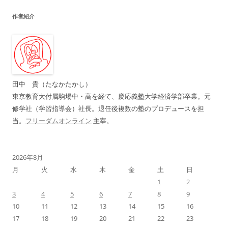
ビ
作者紹介
ゲ
ー
シ
ョ
ン
田中 貴（たなかたかし）
東京教育大付属駒場中・高を経て、慶応義塾大学経済学部卒業。元
修学社（学習指導会）社長。退任後複数の塾のプロデュースを担
当。
フリーダムオンライン
主宰。
2026年8月
月
火
水
木
金
土
日
1
2
3
4
5
6
7
8
9
10
11
12
13
14
15
16
17
18
19
20
21
22
23