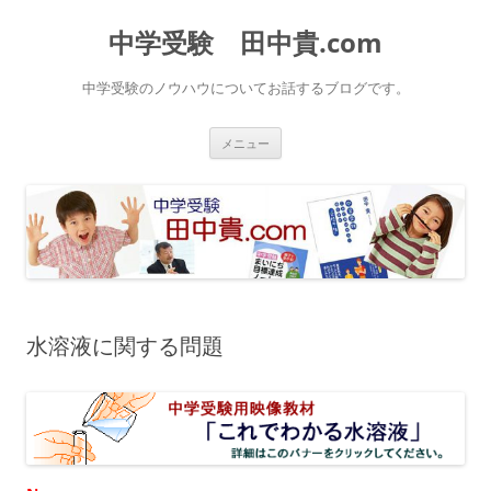
中学受験 田中貴.com
中学受験のノウハウについてお話するブログです。
コ
メニュー
ン
テ
ン
ツ
へ
ス
キ
ッ
プ
水溶液に関する問題