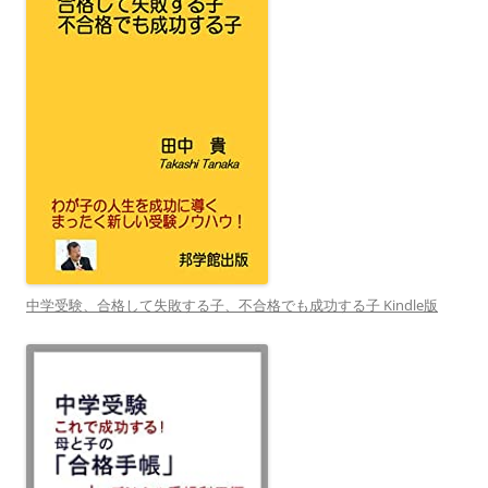
中学受験、合格して失敗する子、不合格でも成功する子 Kindle版