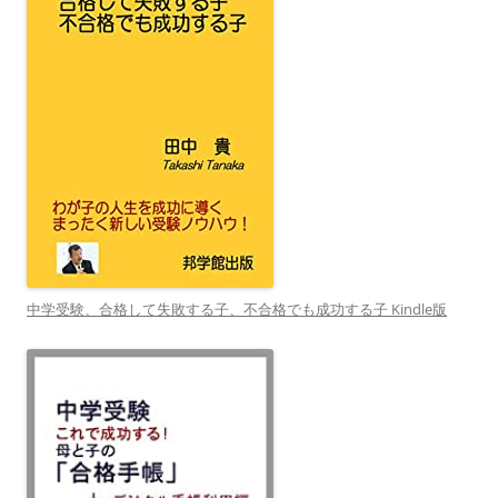
中学受験、合格して失敗する子、不合格でも成功する子 Kindle版