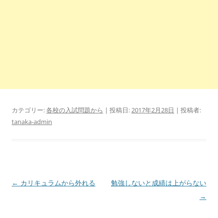
カテゴリー:
各校の入試問題から
| 投稿日:
2017年2月28日
|
投稿者:
tanaka-admin
投
←
カリキュラムから外れる
勉強しないと成績は上がらない
稿
→
ナ