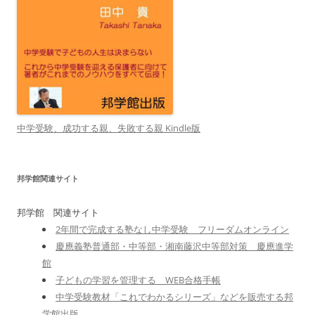
中学受験、成功する親、失敗する親 Kindle版
邦学館関連サイト
邦学館 関連サイト
2年間で完成する塾なし中学受験 フリーダムオンライン
慶應義塾普通部・中等部・湘南藤沢中等部対策 慶應進学
館
子どもの学習を管理する WEB合格手帳
中学受験教材「これでわかるシリーズ」などを販売する邦
学館出版