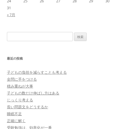
24
25
26
27
28
29
30
31
« 7月
検
索:
最近の投稿
子どもの負担を減らすことも考える
全問に手をつける
積み重ねが大事
子どもの数だけ伸ばし方はある
じっくり考える
長い問題文をどうするか
睡眠不足
正確に解く
受験勉強は、効率化が一番