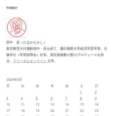
ビ
作者紹介
ゲ
ー
シ
ョ
ン
田中 貴（たなかたかし）
東京教育大付属駒場中・高を経て、慶応義塾大学経済学部卒業。元
修学社（学習指導会）社長。退任後複数の塾のプロデュースを担
当。
フリーダムオンライン
主宰。
2026年8月
月
火
水
木
金
土
日
1
2
3
4
5
6
7
8
9
10
11
12
13
14
15
16
17
18
19
20
21
22
23