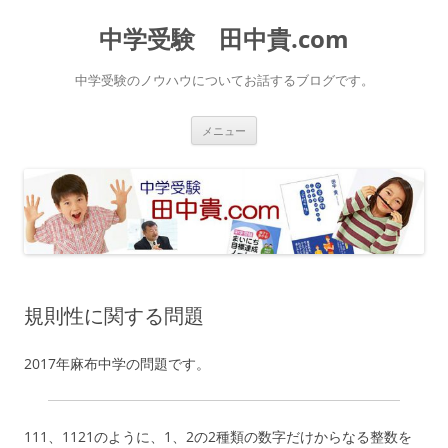
中学受験 田中貴.com
中学受験のノウハウについてお話するブログです。
コ
メニュー
ン
テ
ン
ツ
へ
ス
キ
ッ
プ
規則性に関する問題
2017年麻布中学の問題です。
111、1121のように、1、2の2種類の数字だけからなる整数を