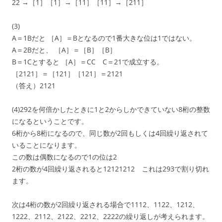
22 →［1］［1］→［11］［11］→［211］
(3)
A＝1Bだと ［A］＝Bとなるので1番大きな位は1ではない。
A＝2Bだと、 ［A］＝［B］［B］
B＝1Cとすると ［A］＝CC C＝21で成立する。
［2121］＝［121］［121］＝2121
（答え）2121
(4)292を何倍かしたときに1と2からしかできていない8桁の整数
になるということです。
6桁から8桁になるので、同じ数が2回もしくは4回繰り返されて
いることになります。
この数は偶数になるので1の位は2
2桁の数が4回繰り返されると12121212 これは293で割り切れ
ます。
次は4桁の数が2回繰り返される場合で1112、1122、1212、
1222、2112、2122、2212、2222の繰り返しが考えられます。