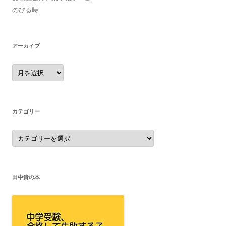
のびる時
アーカイブ
ア
ー
カ
イ
ブ
カテゴリー
カ
テ
ゴ
リ
ー
田中貴の本