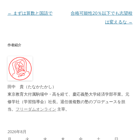
投
←
まずは算数と国語で
合格可能性20％以下でも志望校
稿
は変えるな
→
ナ
ビ
作者紹介
ゲ
ー
シ
ョ
ン
田中 貴（たなかたかし）
東京教育大付属駒場中・高を経て、慶応義塾大学経済学部卒業。元
修学社（学習指導会）社長。退任後複数の塾のプロデュースを担
当。
フリーダムオンライン
主宰。
2026年8月
月
火
水
木
金
土
日