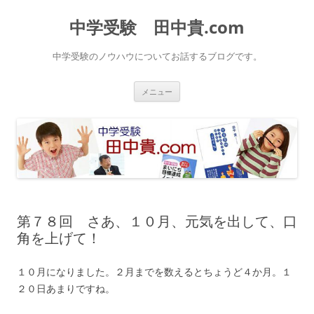
中学受験 田中貴.com
中学受験のノウハウについてお話するブログです。
コ
メニュー
ン
テ
ン
ツ
へ
ス
キ
ッ
プ
第７８回 さあ、１０月、元気を出して、口
角を上げて！
１０月になりました。２月までを数えるとちょうど４か月。１
２０日あまりですね。