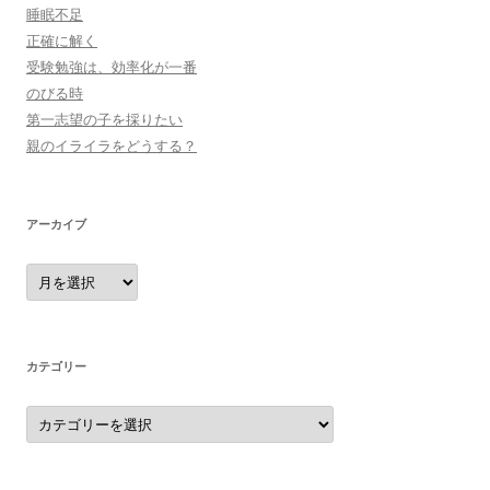
睡眠不足
正確に解く
受験勉強は、効率化が一番
のびる時
第一志望の子を採りたい
親のイライラをどうする？
アーカイブ
ア
ー
カ
イ
ブ
カテゴリー
カ
テ
ゴ
リ
ー