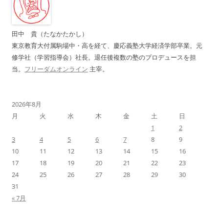
シ
ョ
ン
田中 貴（たなかたかし）
東京教育大付属駒場中・高を経て、慶応義塾大学経済学部卒業。元
修学社（学習指導会）社長。退任後複数の塾のプロデュースを担
当。
フリーダムオンライン
主宰。
2026年8月
月
火
水
木
金
土
日
1
2
3
4
5
6
7
8
9
10
11
12
13
14
15
16
17
18
19
20
21
22
23
24
25
26
27
28
29
30
31
« 7月