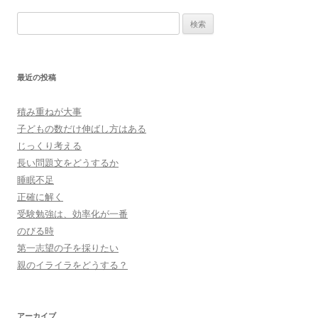
検
索:
最近の投稿
積み重ねが大事
子どもの数だけ伸ばし方はある
じっくり考える
長い問題文をどうするか
睡眠不足
正確に解く
受験勉強は、効率化が一番
のびる時
第一志望の子を採りたい
親のイライラをどうする？
アーカイブ