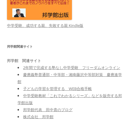
中学受験、成功する親、失敗する親 Kindle版
邦学館関連サイト
邦学館 関連サイト
2年間で完成する塾なし中学受験 フリーダムオンライン
慶應義塾普通部・中等部・湘南藤沢中等部対策 慶應進学
館
子どもの学習を管理する WEB合格手帳
中学受験教材「これでわかるシリーズ」などを販売する邦
学館出版
邦学館代表 田中貴のブログ
株式会社 邦学館