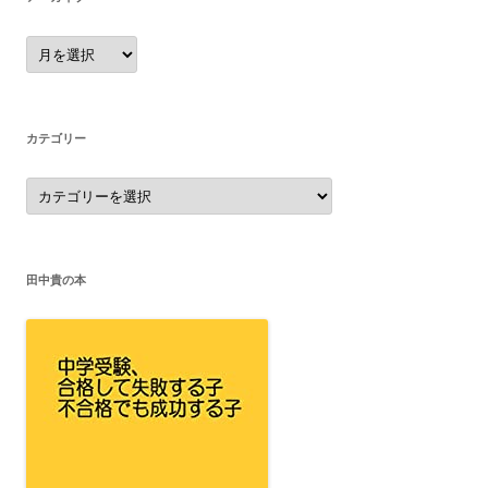
ア
ー
カ
イ
ブ
カテゴリー
カ
テ
ゴ
リ
ー
田中貴の本