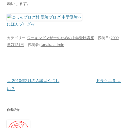
願いします。
にほんブログ村
カテゴリー:
ワーキングマザーのための中学受験講座
| 投稿日:
2009
年7月31日
|
投稿者:
tanaka-admin
投
←
2010年2月の入試はやさし
ドラクエ９
→
稿
い？
ナ
ビ
作者紹介
ゲ
ー