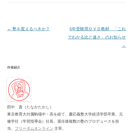
投
←
塾を変えるべきか？
6年受験用ＤＶＤ教材 「これ
稿
でわかる比と速さ」のお知らせ
ナ
→
ビ
ゲ
作者紹介
ー
シ
ョ
ン
田中 貴（たなかたかし）
東京教育大付属駒場中・高を経て、慶応義塾大学経済学部卒業。元
修学社（学習指導会）社長。退任後複数の塾のプロデュースを担
当。
フリーダムオンライン
主宰。