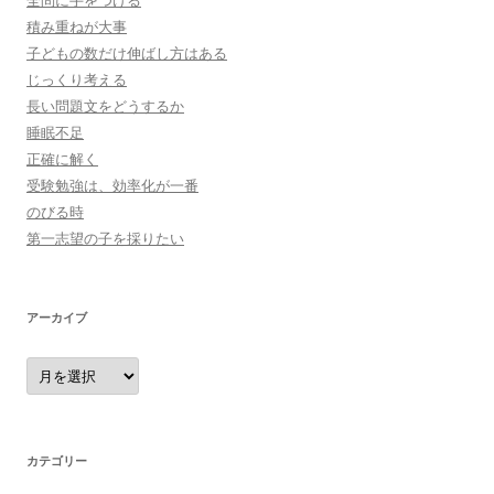
積み重ねが大事
子どもの数だけ伸ばし方はある
じっくり考える
長い問題文をどうするか
睡眠不足
正確に解く
受験勉強は、効率化が一番
のびる時
第一志望の子を採りたい
アーカイブ
ア
ー
カ
イ
ブ
カテゴリー