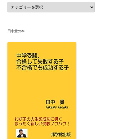
カ
テ
ゴ
リ
ー
田中貴の本