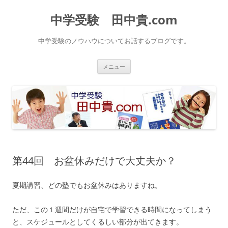
中学受験 田中貴.com
中学受験のノウハウについてお話するブログです。
コ
メニュー
ン
テ
ン
ツ
へ
ス
キ
ッ
プ
第44回 お盆休みだけで大丈夫か？
夏期講習、どの塾でもお盆休みはありますね。
ただ、この１週間だけが自宅で学習できる時間になってしまう
と、スケジュールとしてくるしい部分が出てきます。