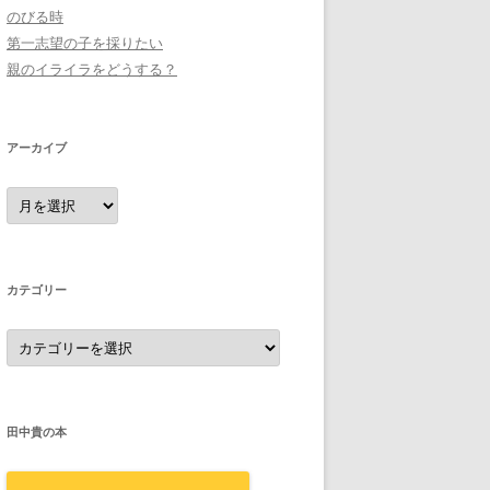
のびる時
第一志望の子を採りたい
親のイライラをどうする？
アーカイブ
ア
ー
カ
イ
ブ
カテゴリー
カ
テ
ゴ
リ
ー
田中貴の本