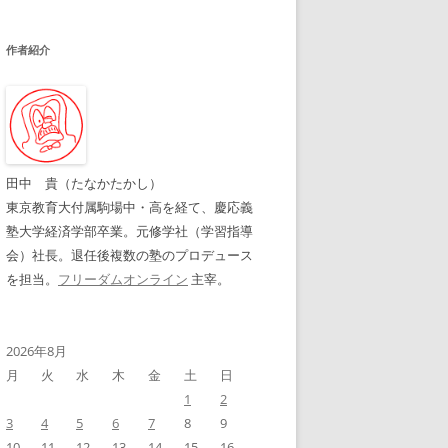
作者紹介
田中 貴（たなかたかし）
東京教育大付属駒場中・高を経て、慶応義
塾大学経済学部卒業。元修学社（学習指導
会）社長。退任後複数の塾のプロデュース
を担当。
フリーダムオンライン
主宰。
2026年8月
月
火
水
木
金
土
日
1
2
3
4
5
6
7
8
9
10
11
12
13
14
15
16