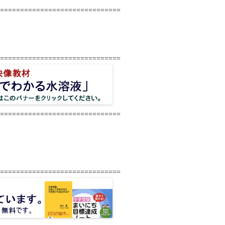
==============================
==============================
==============================
==============================