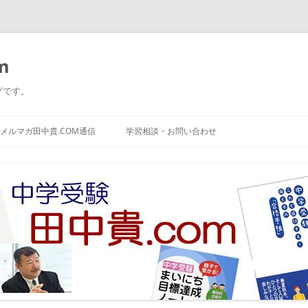
m
グです。
コ
ン
メルマガ田中貴.COM通信
学習相談・お問い合わせ
テ
ン
ツ
へ
ス
キ
ッ
プ