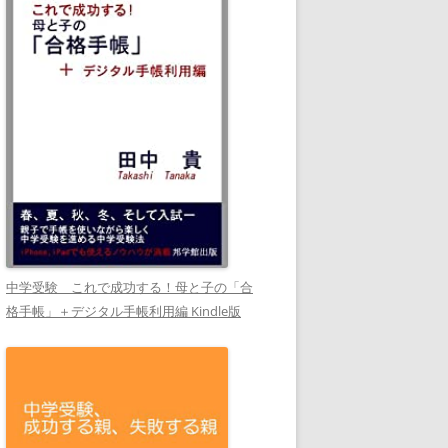
中学受験 これで成功する！母と子の「合
格手帳」＋デジタル手帳利用編 Kindle版