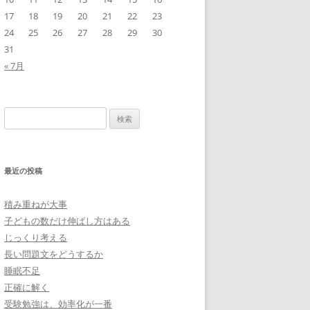
17
18
19
20
21
22
23
24
25
26
27
28
29
30
31
« 7月
検
索:
最近の投稿
積み重ねが大事
子どもの数だけ伸ばし方はある
じっくり考える
長い問題文をどうするか
睡眠不足
正確に解く
受験勉強は、効率化が一番