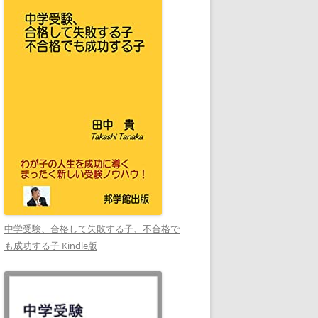
中学受験、合格して失敗する子、不合格で
も成功する子 Kindle版