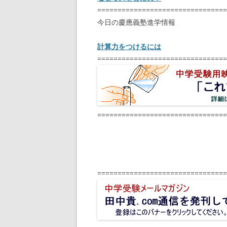
================================
今日の慶應義塾進学情報
計算力をつけるには
================================
================================
================================