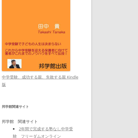
中学受験、成功する親、失敗する親 Kindle
版
邦学館関連サイト
邦学館 関連サイト
2年間で完成する塾なし中学受
験 フリーダムオンライン