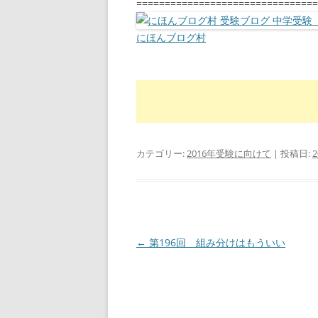
================================
にほんブログ村
カテゴリー:
2016年受験に向けて
| 投稿日:
投
←
第196回 組み分けはもういい
稿
ナ
ビ