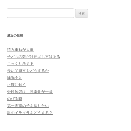
検
索:
最近の投稿
積み重ねが大事
子どもの数だけ伸ばし方はある
じっくり考える
長い問題文をどうするか
睡眠不足
正確に解く
受験勉強は、効率化が一番
のびる時
第一志望の子を採りたい
親のイライラをどうする？