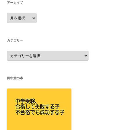
アーカイブ
ア
ー
カ
イ
ブ
カテゴリー
カ
テ
ゴ
リ
ー
田中貴の本