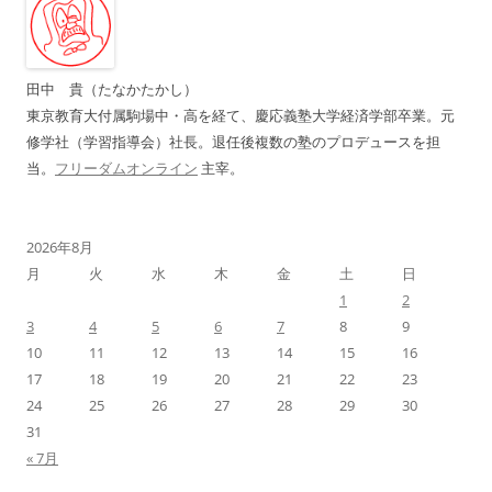
ー
シ
ョ
田中 貴（たなかたかし）
ン
東京教育大付属駒場中・高を経て、慶応義塾大学経済学部卒業。元
修学社（学習指導会）社長。退任後複数の塾のプロデュースを担
当。
フリーダムオンライン
主宰。
2026年8月
月
火
水
木
金
土
日
1
2
3
4
5
6
7
8
9
10
11
12
13
14
15
16
17
18
19
20
21
22
23
24
25
26
27
28
29
30
31
« 7月