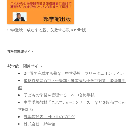
中学受験、成功する親、失敗する親 Kindle版
邦学館関連サイト
邦学館 関連サイト
2年間で完成する塾なし中学受験 フリーダムオンライン
慶應義塾普通部・中等部・湘南藤沢中等部対策 慶應進学
館
子どもの学習を管理する WEB合格手帳
中学受験教材「これでわかるシリーズ」などを販売する邦
学館出版
邦学館代表 田中貴のブログ
株式会社 邦学館