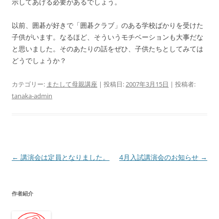
示してあげる必要があるでしょう。
以前、囲碁が好きで「囲碁クラブ」のある学校ばかりを受けた
子供がいます。なるほど、そういうモチベーションも大事だな
と思いました。そのあたりの話をぜひ、子供たちとしてみては
どうでしょうか？
カテゴリー:
またして母親講座
| 投稿日:
2007年3月15日
|
投稿者:
tanaka-admin
投
←
講演会は定員となりました。
4月入試講演会のお知らせ
→
稿
ナ
作者紹介
ビ
ゲ