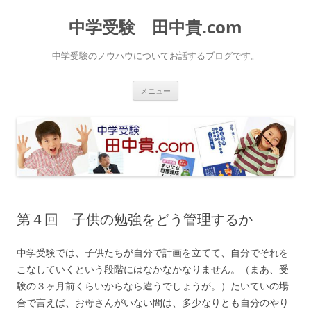
中学受験 田中貴.com
中学受験のノウハウについてお話するブログです。
コ
メニュー
ン
テ
ン
ツ
へ
ス
キ
ッ
プ
第４回 子供の勉強をどう管理するか
中学受験では、子供たちが自分で計画を立てて、自分でそれを
こなしていくという段階にはなかなかなりません。（まあ、受
験の３ヶ月前くらいからなら違うでしょうが。）たいていの場
合で言えば、お母さんがいない間は、多少なりとも自分のやり