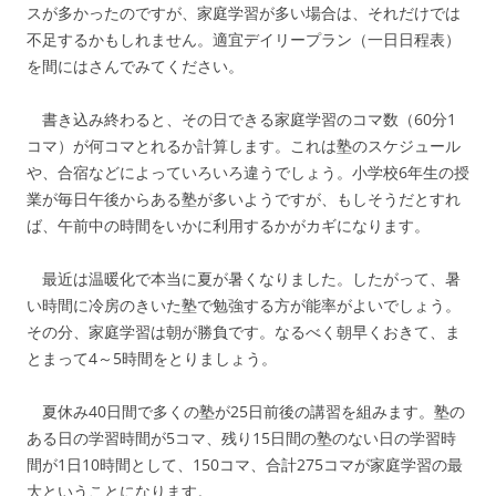
スが多かったのですが、家庭学習が多い場合は、それだけでは
不足するかもしれません。適宜デイリープラン（一日日程表）
を間にはさんでみてください。
書き込み終わると、その日できる家庭学習のコマ数（60分1
コマ）が何コマとれるか計算します。これは塾のスケジュール
や、合宿などによっていろいろ違うでしょう。小学校6年生の授
業が毎日午後からある塾が多いようですが、もしそうだとすれ
ば、午前中の時間をいかに利用するかがカギになります。
最近は温暖化で本当に夏が暑くなりました。したがって、暑
い時間に冷房のきいた塾で勉強する方が能率がよいでしょう。
その分、家庭学習は朝が勝負です。なるべく朝早くおきて、ま
とまって4～5時間をとりましょう。
夏休み40日間で多くの塾が25日前後の講習を組みます。塾の
ある日の学習時間が5コマ、残り15日間の塾のない日の学習時
間が1日10時間として、150コマ、合計275コマが家庭学習の最
大ということになります。