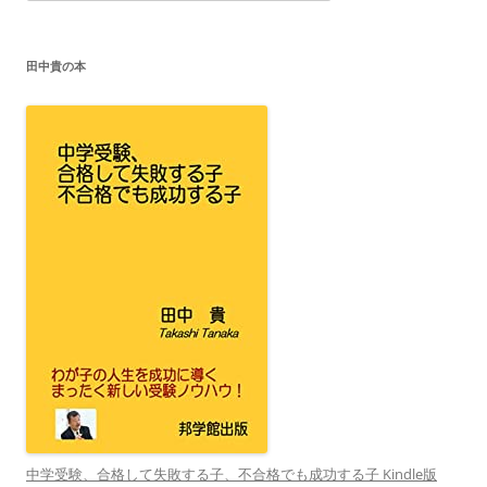
ゴ
リ
ー
田中貴の本
中学受験、合格して失敗する子、不合格でも成功する子 Kindle版