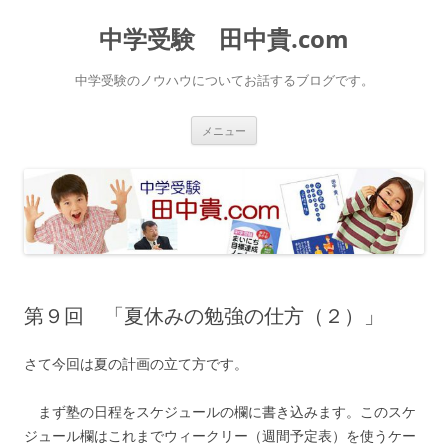
中学受験 田中貴.com
中学受験のノウハウについてお話するブログです。
コ
メニュー
ン
テ
ン
ツ
へ
ス
キ
ッ
プ
第９回 「夏休みの勉強の仕方（２）」
さて今回は夏の計画の立て方です。
まず塾の日程をスケジュールの欄に書き込みます。このスケ
ジュール欄はこれまでウィークリー（週間予定表）を使うケー