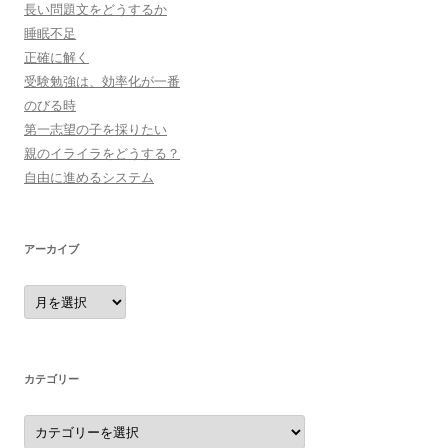
長い問題文をどうするか
睡眠不足
正確に解く
受験勉強は、効率化が一番
のびる時
第一志望の子を採りたい
親のイライラをどうする？
自由に進めるシステム
アーカイブ
ア
ー
カ
イ
ブ
カテゴリー
カ
テ